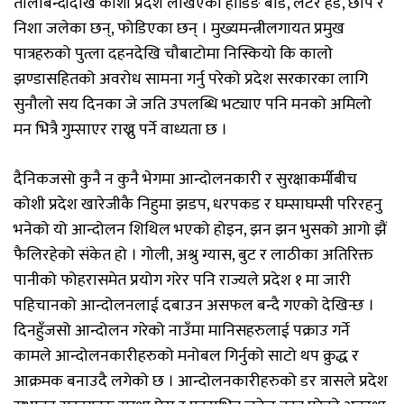
तालाबन्दीदेखि कोशी प्रदेश लेखिएका होडिङ बोर्ड, लेटर हेड, छाप र
निशा जलेका छन्, फोडिएका छन् । मुख्यमन्त्रीलगायत प्रमुख
पात्रहरुको पुत्ला दहनदेखि चौबाटोमा निस्कियो कि कालो
झण्डासहितको अवरोध सामना गर्नु परेको प्रदेश सरकारका लागि
सुनौलो सय दिनका जे जति उपलब्धि भट्याए पनि मनको अमिलो
मन भित्रै गुम्साएर राख्नु पर्ने वाध्यता छ ।
दैनिकजसो कुनै न कुनै भेगमा आन्दोलनकारी र सुरक्षाकर्मीबीच
कोशी प्रदेश खारेजीकै निहुमा झडप, धरपकड र घम्साघम्सी परिरहनु
भनेको यो आन्दोलन शिथिल भएको होइन, झन झन भुसको आगो झैं
फैलिरहेको संकेत हो । गोली, अश्रु ग्यास, बुट र लाठीका अतिरिक्त
पानीको फोहरासमेत प्रयोग गरेर पनि राज्यले प्रदेश १ मा जारी
पहिचानको आन्दोलनलाई दबाउन असफल बन्दै गएको देखिन्छ ।
दिनहुँजसो आन्दोलन गरेको नाउँमा मानिसहरुलाई पक्राउ गर्ने
कामले आन्दोलनकारीहरुको मनोबल गिर्नुको साटो थप क्रुद्ध र
आक्रमक बनाउदै लगेको छ । आन्दोलनकारीहरुको डर त्रासले प्रदेश