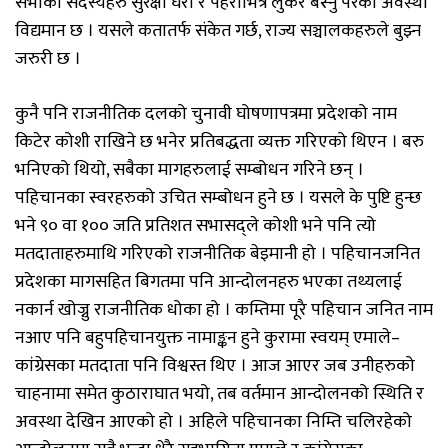
सभाका सदस्यहरु सुरक्षा घेरा र पहराभित्र लुकेर बस्नु परेको अवस्था
विद्यमान छ । यसले कतातर्फ संकेत गर्छ, राज्य सञ्चालकहरुले बुझ्न
जरुरी छ ।
कुनै पनि राजनीतिक दलको चुनावी घोषणापत्रमा प्रदेशको नाम
किटेर कोशी राखिने छ भनेर प्रतिबद्धता व्यक्त गरिएको थिएन । बरु
भनिएको थियो, सबैका मागहरुलाई सम्बोधन गरिने छन् ।
पहिचानका स्वरहरुको उचित सम्बोधन हुने छ । यसले के पुष्टि हुन्छ
भने ९० वा १०० जति प्रतिशत सभासद्ले कोशी भने पनि त्यो
मतदाताहरुमाथि गरिएको राजनीतिक बेइमानी हो । पहिचानजनित
प्रदेशका मागसहित बिगतमा पनि आन्दोलनहरु भएका तथ्यलाई
नकार्न खोज्नु राजनीतिक धोका हो । कम्तिमा पूरै पहिचान जनित नाम
नआए पनि बहुपहिचानयुक्त नामाङ्कन हुने कुरामा स्वयम् एमाले–
कांग्रेसका मतदाता पनि विश्वस्त थिए । आज आएर जब उनीहरुको
चाहनामा समेत कुठाराघात भयो, तब वर्तमान आन्दोलनको स्थिति र
अवस्था देखिन आएको हो । अहिले पहिचानका निम्ति चलिरहेको