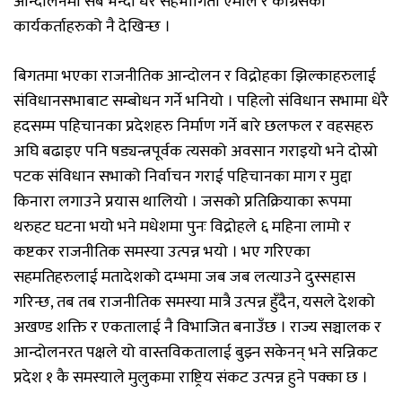
आन्दोलनमा सबै भन्दा धेरै सहभागिता एमाले र कांग्रेसका
कार्यकर्ताहरुको नै देखिन्छ ।
बिगतमा भएका राजनीतिक आन्दोलन र विद्रोहका झिल्काहरुलाई
संविधानसभाबाट सम्बोधन गर्ने भनियो । पहिलो संविधान सभामा धेरै
हदसम्म पहिचानका प्रदेशहरु निर्माण गर्ने बारे छलफल र वहसहरु
अघि बढाइए पनि षड्यन्त्रपूर्वक त्यसको अवसान गराइयो भने दोस्रो
पटक संविधान सभाको निर्वाचन गराई पहिचानका माग र मुद्दा
किनारा लगाउने प्रयास थालियो । जसको प्रतिक्रियाका रूपमा
थरुहट घटना भयो भने मधेशमा पुनः विद्रोहले ६ महिना लामो र
कष्टकर राजनीतिक समस्या उत्पन्न भयो । भए गरिएका
सहमतिहरुलाई मतादेशको दम्भमा जब जब लत्याउने दुस्सहास
गरिन्छ, तब तब राजनीतिक समस्या मात्रै उत्पन्न हुँदैन, यसले देशको
अखण्ड शक्ति र एकतालाई नै विभाजित बनाउँछ । राज्य सञ्चालक र
आन्दोलनरत पक्षले यो वास्तविकतालाई बुझ्न सकेनन् भने सन्निकट
प्रदेश १ कै समस्याले मुलुकमा राष्ट्रिय संकट उत्पन्न हुने पक्का छ ।