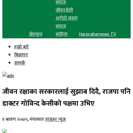
समाज
जीवनशैली
अनौठो संसार
समाज
खेलकुद
साहित्य
Harpraharnews TV
हाम्रो बारे
बिज्ञापन
सम्पर्क
जीवन रक्षाका सरकारलाई सुझाब दिदै, राजपा पनि
डाक्टर गोविन्द केसीको पक्षमा उभिए
१ श्रावण २०७५, मंगलवार
हरप्रहर न्युज