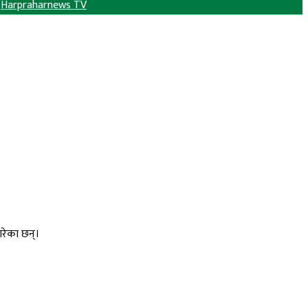
Harpraharnews TV
ारेका छन्।