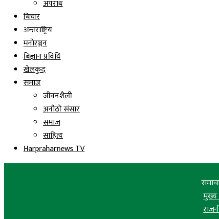
अपराध
बिचार
अन्तराष्ट्रिय
मनोरञ्जन
बिज्ञान प्रविधि
खेलकुद
समाज
जीवनशैली
अनौठो संसार
समाज
साहित्य
Harpraharnews TV
समाच
मुख्
राजन