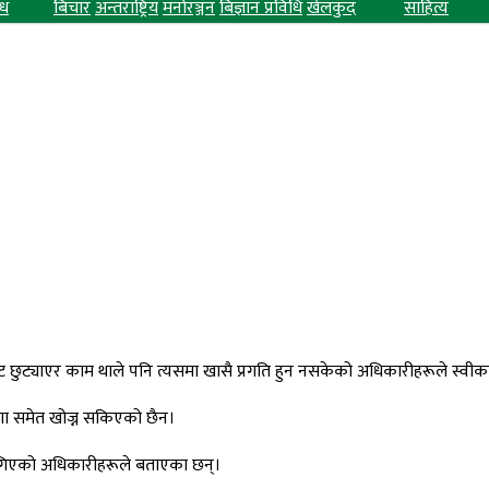
ध
बिचार
अन्तराष्ट्रिय
मनोरञ्जन
बिज्ञान प्रविधि
खेलकुद
साहित्य
ट छुट्याएर काम थाले पनि त्यसमा खासै प्रगति हुन नसकेको अधिकारीहरूले स्वीक
ग्गा समेत खोज्न सकिएको छैन।
ताव लगिएको अधिकारीहरूले बताएका छन्।