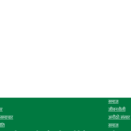
समाज
ार
जीवनशैली
य समाचार
अनौठो संसार
ीति
समाज