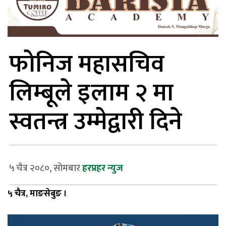
फोनिज महासचिव
लिम्बूले इलाम २ मा
स्वतन्त्र उम्मेद्वारी दिने
५ चैत्र २०८०, सोमबार
हरप्रहर न्युज
५ चैत्र, माङसेबुङ ।