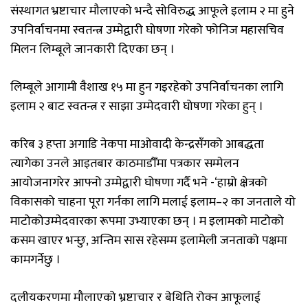
संस्थागत भ्रष्टाचार मौलाएको भन्दै सोविरुद्ध आफूले इलाम २ मा हुने
उपनिर्वाचनमा स्वतन्त्र उम्मेद्वारी घोषणा गरेको फोनिज महासचिव
मिलन लिम्बूले जानकारी दिएका छन् ।
लिम्बूले
आगामी
वैशाख
१५
मा
हुन
गइरहेको
उपनिर्वाचनका
लागि
इलाम २ बाट स्वतन्त्र र साझा
उम्मेदवारी
घोषणा
गरेका
हुन् ।
करिब ३ हप्ता अगाडि नेकपा
माओवादी
केन्द्रसँगको
आबद्धता
त्यागेका
उनले
आइतबार
काठमाडौँमा
पत्रकार
सम्मेलन
आयोजना
गरेर आफ्नो उम्मेद्वारी घोषणा गर्दै भने -‘
हाम्रो
क्षेत्रको
विकासको
चाहना
पूरा
गर्नका
लागि
मलाई
इलाम
–
२
का
जनताले
यो
माटोको
उम्मेदवारका
रूपमा
उभ्याएका
छन्
।
म
इलामको
माटोको
कसम
खाएर
भन्छु
,
अन्तिम
सास
रहेसम्म
इलामेली
जनताको
पक्षमा
काम
गर्नेछु
।
दलीयकरणमा मौलाएको भ्रष्टाचार र बेथिति रोक्न
आफूलाई