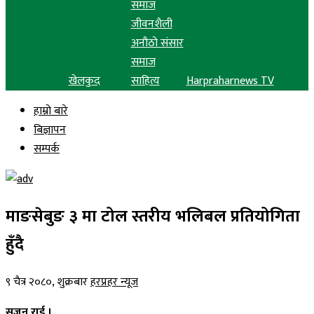
समाज
जीवनशैली
अनौठो संसार
समाज
खेलकुद
साहित्य
Harpraharnews TV
हाम्रो बारे
बिज्ञापन
सम्पर्क
माङसेबुङ ३ मा टोल स्तरीय भलिबल प्रतियोगिता
हुँदै
९ चैत्र २०८०, शुक्रबार
हरप्रहर न्यूज
सजन राई ।