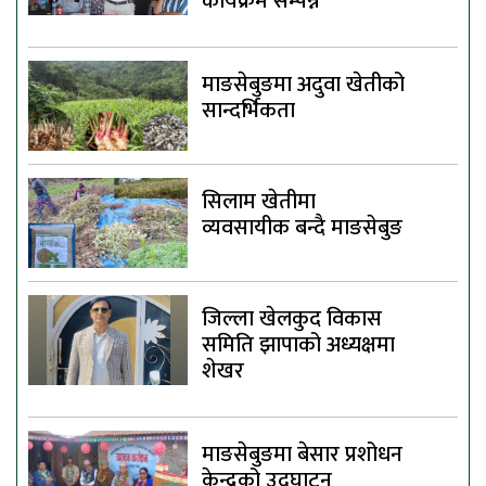
कार्यक्रम सम्पन्न
माङसेबुङमा अदुवा खेतीको
सान्दर्भिकता
सिलाम खेतीमा
व्यवसायीक बन्दै माङसेबुङ
जिल्ला खेलकुद विकास
समिति झापाको अध्यक्षमा
शेखर
माङसेबुङमा बेसार प्रशोधन
केन्द्रको उद्घाटन