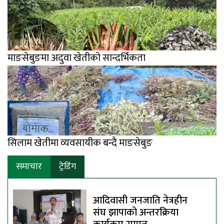
माङसेबुङमा अदुवा खेतीको सान्दर्भिकता
सिलाम खेतीमा व्यवसायीक बन्दै माङसेबुङ
समाचार
ट्रेडिंग
आदिवासी जनजाति नेत्रहीन
संघ झापाको अन्तरक्रिया