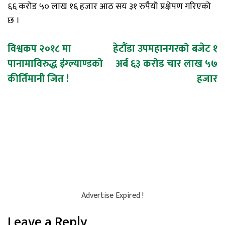
६६ करोड ५० लाख १६ हजार आठ सय ३१ रुपैयाँ प्रक्षेपण गरिएको
छ ।
Post
विश्वकप २०१८ मा
हेटौंडा उपमहानगरको बजेट १
पानामाविरुद्ध इंग्ल्याण्डको
अर्ब ६३ करोड चार लाख ५७
navigation
कीर्तिमानी जित !
हजार
Advertise Expired !
Leave a Reply