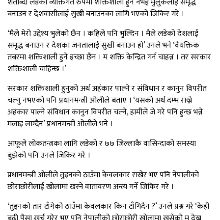
शताब्दी लडेको व्यक्तिगत रुपमा शक्तिशाली हुन नभई मुलुकलाई समृद्ध
बनाउन र देशवासीलाई सुखी बनाउनका लागि भएको जिकिर गरे ।
‘मैले मेरो उद्देश्य भुलेको छैन । कहिले पनि भु्ल्दिन । मैले लडेको देशलाई
समृद्ध बनाउन र देशका जनतालाई सुखी बनाउन हो’ उनले भने ‘वैयक्तिक
तबरमा शक्तिशाली हुने इच्छा छैन । म शक्ति केन्द्रित गर्न चाहन्न । तर सरकार
शक्तिशाली चाहिन्छ ।’
सरकार शक्तिशाली हुनुको अर्थ अहंकार पाल्ने र संविधान र कानुन विपरीत
चल्नु नभएको पनि प्रधानमन्त्री ओलीले बताए । ‘यसको अर्थ दम्भ राख्ने
अहंकार पाल्ने संविधान कानुन विपरीत चल्ने, हामीले जे गरे पनि हुन्छ भन्ने
मलाइ लाग्दैन’ प्रधानमन्त्री ओलीले भने ।
आफूले लोकतन्त्रका लागि लडेको र ७७ जिल्लाकै वासिन्दाको समस्या
बुझेको पनि उनले जिकिर गरे ।
प्रधानमन्त्री ओलीले तुइनको ठाउँमा केवलकार राखेर भए पनि नेपालीको
छोराछोरीलाई खोलामा खस्ने वातावरण अन्त्य गर्ने जिकिर गरे ।
‘तुइनको तार टाँगेको ठाउँमा केवलकार किन टाँगिदैन ?’ उनले प्रश्न गरे ‘केही
बढी पैसा खर्च गरेर भए पनि नेपालीको छोराछोरी खोलामा खसेको म देख्न