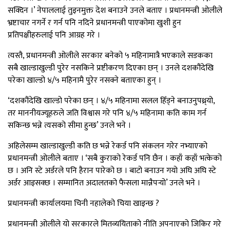
सक्दिन ।’ नेपाललाई तुइनमुक्त देश बनाउने उनले बताए । प्रधानमन्त्री ओलीले
भ्रष्टाचार नगर्ने र गर्न पनि नदिने प्रधानमन्त्री पाएकोमा खुशी हुन
प्रतिपक्षीहरुलाई पनि आग्रह गरे ।
त्यस्तै, प्रधानमन्त्री ओलीले सरकार बनेको ५ महिनामात्रै भएकाले सडकका
सबै खाल्डाखुल्डी पुरेर नसकिने प्रष्टीकरण दिएका छन् । उनले दशकौंदेखि
परेका खाल्डो ४/५ महिनामै पुरेर नसक्ने बताएका हुन् ।
‘दशकौंदेखि खाल्डो परेका छन् । ४/५ महिनामा सलल हिँड्ने बनाउनुपथ्र्यो,
तर माननीयज्यूहरुले जति विश्वास गरे पनि ४/५ महिनामा कति काम गर्न
सकिन्छ भन्ने त्यसको सीमा हुन्छ’ उनले भने ।
अहिलेसम्म खाल्डाखुल्डी कति छ भन्ने रेकर्ड पनि संकलन गरेर नभ्याएको
प्रधानमन्त्री ओलीले बताए । ‘सबै कुराको रेकर्ड पनि छैन । कहाँ कहाँ भत्केको
छ । अनि स्टे अर्डरले पनि हैरान पारेको छ । बाटो बनाउन गयो अघि अघि स्टे
अर्डर आइसक्छ । सम्मानित अदालतको फैसला मान्नैपर्‍यो’ उनले भने ।
प्रधानमन्त्री कार्यालयमा चिनी नहालेको चिया खाइन्छ ?
प्रधानमन्त्री ओलीले यो सरकारले मितव्ययिताको नीति अपनाएको जिकिर गरे