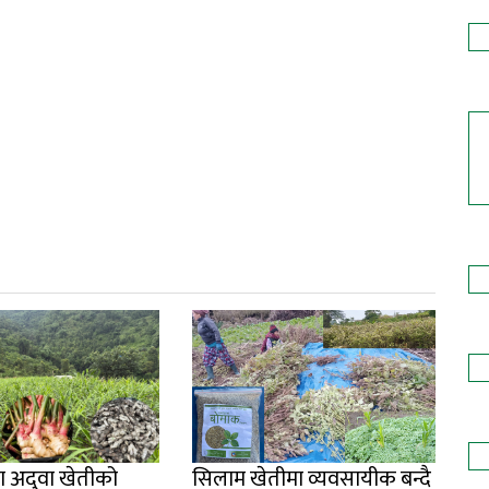
ा अदुवा खेतीको
सिलाम खेतीमा व्यवसायीक बन्दै