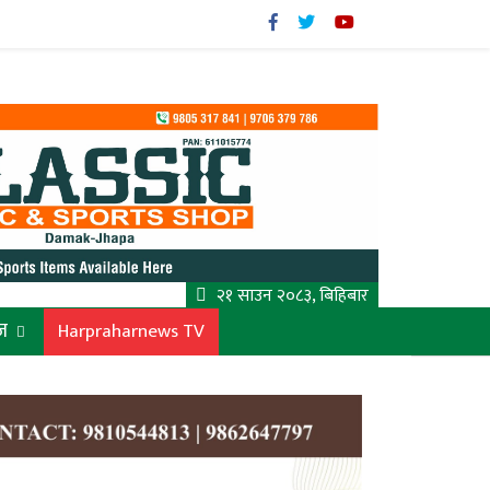
२१ साउन २०८३, बिहिबार
ज
Harpraharnews TV