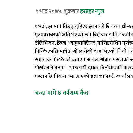
१ भाद्र २०७५, शुक्रबार
हरप्रहर न्युज
१ भदौ, झापा । विद्युत् चुहिएर झापाको शिवसताक्षी–११
मूल्यबराबरको क्षति भएको छ । बिहीबार राति ८ बजेत
टेलिभिजन, फ्रिज, भ्याकुमक्लिनर, वासिङमेशिन पूर्ण
निस्किएपछि मात्रै आगो लागेको थाहा भएको थियो । 
सञ्चालक पोखरेलले बताए । आगलागीबाट पसलको सबै 
पोखरेलले बताए । आगलागी दमक, बिर्तामोडको बारुणय
घण्टापछि नियन्त्रणमा आएको इलाका प्रहरी कार्याल
Post
चन्दा मागे ७ वर्षसम्म कैद
navigation