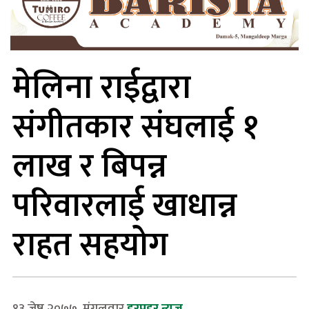
मेलिना राईद्वारा
संगीतकार संघलाई १
लाख र बिपन्न
परिवारलाई खाधान्न
राहत सहयोग
१३ जेष्ठ २०७७, मंगलवार
हरप्रहर न्युज