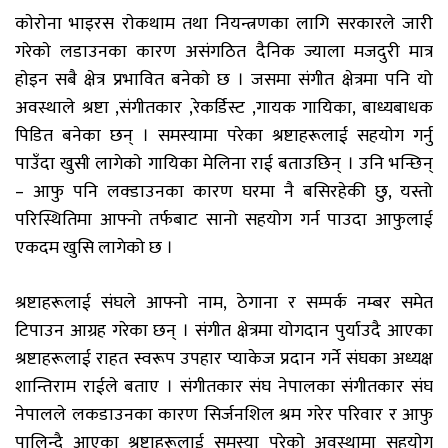
काेराेना भाइरस राेकथाम तथा नियन्त्रणका लागि सरकारले जारी
गरेकाे लडाउनका कारण असंगठित दैनिक ज्याला मजदुरी मात्र
हाेइन सबै क्षेत्र प्रभावित बनेकाे छ । जसमा संगीत क्षेत्रमा पनि यो
अवस्थाले श्रष्टा ,संगीतकार ,रेकर्डिस्ट ,गायक गायिका, बाध्यबाधक
पिडित बनेका छन् । समस्यामा परेका श्रष्टाहरूलाई सहयाेग गर्नु
पाउँदा खुसी लागेकाे गायिका मेलिना राई बताउछिन् । उनि भन्छिन्
– आफु पनि लक्डाउनका कारण घरमा नै बसिरहेकी छु, यस्तो
परिस्थितिमा आफ्नो तर्फबाट सानो सहयोग गर्न पाउदा आफुलाई
एकदम खुसि लागेको छ ।
श्रष्टाहरूलाई संघले आफ्नाे नाम, ठेगाना र सम्पर्क नम्बर समेत
टिपाउन आग्रह गरेका छन् । संगीत क्षेत्रमा याेगदान पुर्याउदै आएका
श्रष्टाहरूलाई राहत स्वरूप उपहार प्याकेज प्रदान गर्ने संघका अध्यक्ष
शान्तिराम राईले बताए । संगीतकार संघ नेपालका संगीतकार संघ
नेपालले लकडाउनका कारण सिर्जनशिल श्रम गरेर परिवार र आफु
पालिन्दै आएका श्रष्टाहरूलाई समस्या परेकाे अवस्थामा सहयाेग