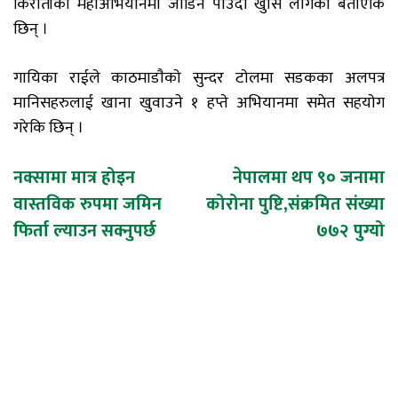
किरातीको महाअभियानमा जोडिन पाउँदा खुसि लागेको बताएकि
छिन् ।
गायिका राईले काठमाडाैकाे सुन्दर टाेलमा सडकका अलपत्र
मानिसहरुलाई खाना खुवाउने १ हप्ते अभियानमा समेत सहयाेग
गरेकि छिन् ।
Post
नक्सामा मात्र होइन
नेपालमा थप ९० जनामा
वास्तविक रुपमा जमिन
कोरोना पुष्टि,संक्रमित संख्या
navigation
फिर्ता ल्याउन सक्नुपर्छ
७७२ पुग्यो