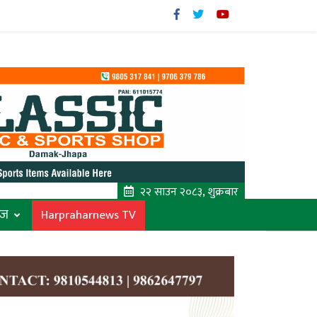
२२ साउन २०८३, शुक्रबार
ाज
Harpraharnews TV