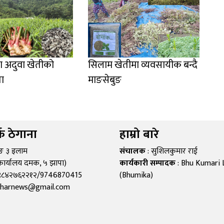
ा अदुवा खेतीको
सिलाम खेतीमा व्यवसायीक बन्दै
ता
माङसेबुङ
्क ठेगाना
हाम्रो बारे
ुङ ३ इलाम
संचालक
: सुशिलकुमार राई
कार्यालय दमक, ५ झापा)
कार्यकारी सम्पादक
: Bhu Kumari 
 ९८४२७६२२१२/9746870415
(Bhumika)
aharnews@gmail.com