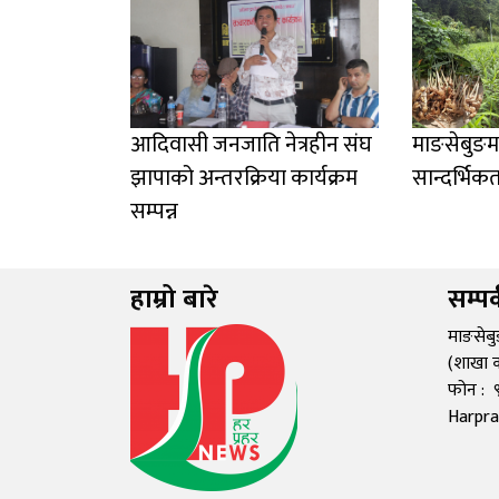
आदिवासी जनजाति नेत्रहीन संघ
माङसेबुङम
झापाको अन्तरक्रिया कार्यक्रम
सान्दर्भिक
सम्पन्न
हाम्रो बारे
सम्पर
माङसेब
(शाखा 
फोन :
Harpr