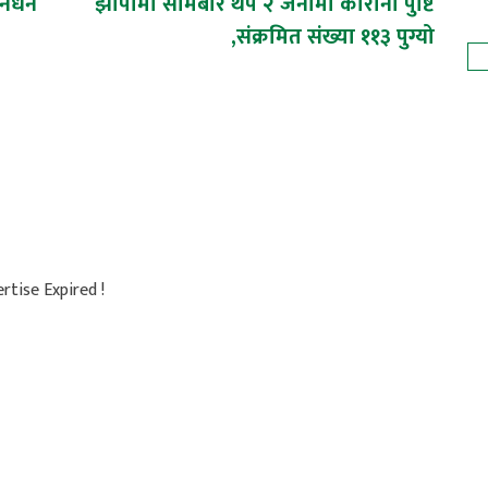
निधन
झापामा सोमबार थप २ जनामा कोरोना पुष्टि
,संक्रमित संख्या ११३ पुग्यो
rtise Expired !