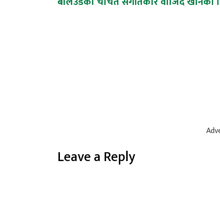
Post
बलिउडका चर्चित संगीतकार वाजिद खानको 
navigation
Adve
Leave a Reply