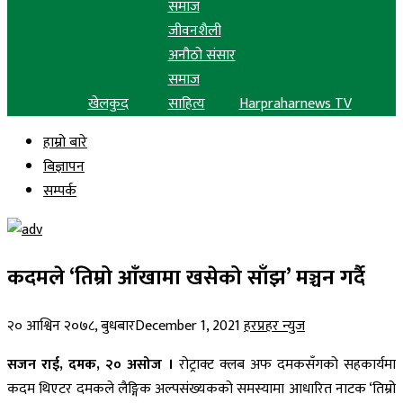
समाज
जीवनशैली
अनौठो संसार
समाज
खेलकुद
साहित्य
Harpraharnews TV
हाम्रो बारे
बिज्ञापन
सम्पर्क
कदमले ‘तिम्रो आँखामा खसेको साँझ’ मञ्चन गर्दै
२० आश्विन २०७८, बुधबार
December 1, 2021
हरप्रहर न्युज
सजन राई, दमक, २० असोज ।
रोट्राक्ट क्लब अफ दमकसँगको सहकार्यमा
कदम थिएटर दमकले लैङ्गिक अल्पसंख्यकको समस्यामा आधारित नाटक ‘तिम्रो