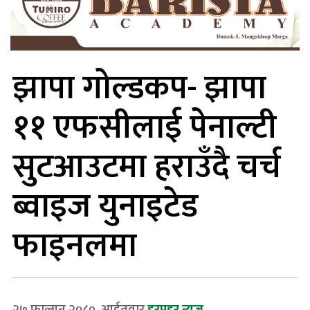
झापा गोल्डकप- झापा
११ एफसीलाई पेनाल्टी
सुटआउटमा हराउँदै चर्च
ब्वाइज युनाइटेड
फाइनलमा
२७ फाल्गुन २०८०, आईतवार
हरप्रहर न्यूज