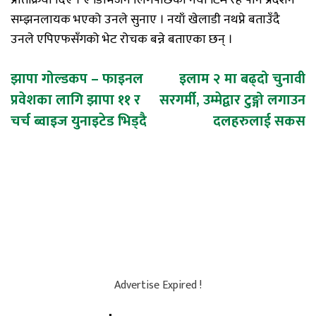
प्रतिक्रिया दिए । ए डिभिजन लिगपछिको नयाँ टिम रहे पनि प्रदर्शन
सम्झनलायक भएको उनले सुनाए । नयाँ खेलाडी नथप्ने बताउँदै
उनले एपिएफसँगको भेट रोचक बन्ने बताएका छन् ।
Post
झापा गोल्डकप – फाइनल
इलाम २ मा बढ्दो चुनावी
प्रवेशका लागि झापा ११ र
सरगर्मी, उम्मेद्वार टुङ्गो लगाउन
navigation
चर्च ब्वाइज युनाइटेड भिड्दै
दलहरुलाई सकस
Advertise Expired !