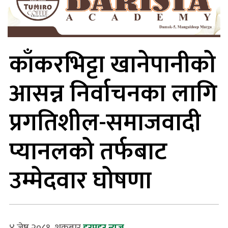
काँकरभिट्टा खानेपानीको
आसन्न निर्वाचनका लागि
प्रगतिशील-समाजवादी
प्यानलको तर्फबाट
उम्मेदवार घोषणा
४ जेष्ठ २०८१, शुक्रबार
हरप्रहर न्यूज