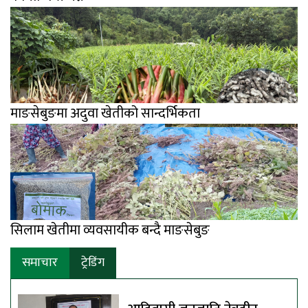
माङसेबुङमा अदुवा खेतीको सान्दर्भिकता
सिलाम खेतीमा व्यवसायीक बन्दै माङसेबुङ
समाचार
ट्रेडिंग