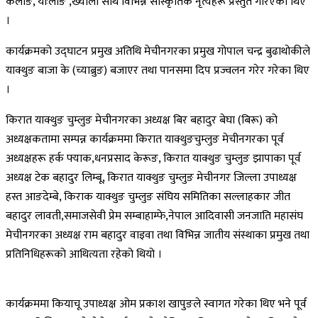
केलाङ,
याःलाङ ,
ख्याली साथै विभिन्न सांस्कृतिक नृत्यहरू प्रस्तुत गरिएका थिए
।
कार्यक्रमको
उद्घाटन
प्रमुख
अतिथि
मेचीनगरका प्रमुख गोपाल चन्द्र बुढाथोकीले
याक्थुङ
बाजा
के
(
च्याब्रुङ
) बजाएर तथा पानसमा दिप प्रज्वलन गरेर गरेका थिए
।
किरात
याक्थुङ
चुम्लुङ
मेचीनगरका अध्यक्ष बिर बहादुर बेघा (बिरू) को
अध्यक्षकतामा सम्पन्न कार्यक्रममा किरात
याक्थुङ
चुम्लुङ
मेचीनगरका पूर्व
अध्यक्षहरू हर्क फ्याक,धनप्रसाद केरूङ,
किरात याक्थुङ
चुम्लुङ
झापाका पूर्व
अध्यक्ष टेक बहादुर लिम्बू, किरात
याक्थुङ
चुम्लुङ
मेचीनगर जिल्ला उपाध्यक्ष
हस्त आङदेम्बे, किराक
याक्थुङ
चुम्लुङ
संघिय समितिका सल्लाहकार जीत
बहादुर लावती,समाजसेवी प्रेम सम्बाहाम्फे,नेपाल आदिवासी जनजाति महासंघ
मेचीनगरका अध्यक्ष राम बहादुर वाइवा तथा विभिन्न जातीय संस्थाका प्रमुख तथा
प्रतिनिधिहरूको आथित्यता रहेको थियो ।
कार्यक्रममा
कियाचू
उपाध्यक्ष
ओम प्रकाश खापुङले
स्वागत
गरेका थिए भने पूर्व