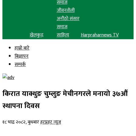
समाज
जीवनशैली
अनौठो संसार
समाज
खेलकुद
साहित्य
Harpraharnews TV
हाम्रो बारे
बिज्ञापन
सम्पर्क
किरात याक्थुङ चुम्लुङ मेचीनगरले मनायो ३७औं
स्थापना दिवस
१८ भाद्र २०८२, बुधबार
हरप्रहर न्यूज