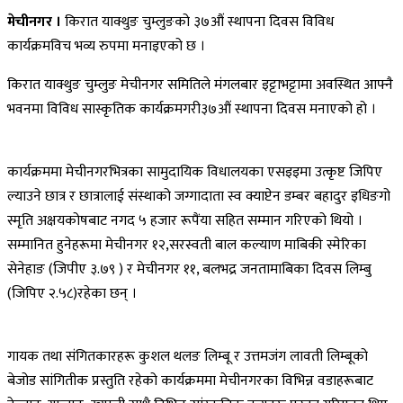
मेचीनगर
।
किरात
याक्थुङ
चुम्लुङको
३७औं
स्थापना
दिवस
विविध
कार्यक्रमविच
भव्य
रुपमा
मनाइएको
छ
।
किरात
याक्थुङ
चुम्लुङ
मेचीनगर
समितिले
मंगलबार इट्टाभट्टामा अवस्थित आफ्नै
भवनमा
विविध
सास्कृतिक
कार्यक्रमगरी
३७औं
स्थापना
दिवस
मना
एको हो
।
कार्यक्रममा मेचीनगरभित्रका सामुदायिक विधालयका एसइइमा उत्कृष्ट जिपिए
ल्याउने छात्र र छात्रालाई संस्थाको जग्गादाता स्व क्याप्टेन डम्बर बहादुर इधिङगो
स्मृति अक्षयकोषबाट नगद ५ हजार रूपैंया सहित सम्मान गरिएको थियो ।
सम्मानित हुनेहरूमा मेचीनगर
१२
,
सरस्वती
बाल
कल्याण
माबिकी स्मेरिका
सेनेहाङ (जिपीए ३.७९ ) र मेचीनगर ११, बलभद्र
जनता
माबि
का
दिवस
लिम्बु
(जिपिए २.५८)रहेका छन् ।
गायक तथा संगितकारहरू कुशल थलङ लिम्बू र उत्तमजंग लावती लिम्बूको
बेजोड सांगितीक प्रस्तुति रहेको कार्यक्रममा मेचीनगरका विभिन्न वडाहरूबाट