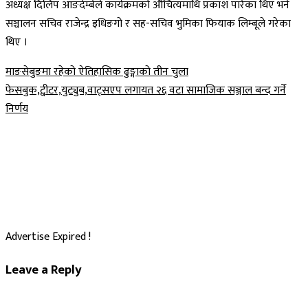
अध्यक्ष दिलिप आङदेम्बेले कार्यक्रमको औचित्यमाथि प्रकाश पारेका थिए भने
सञ्चालन सचिव राजेन्द्र इधिङगो र सह-सचिव भुमिका फियाक लिम्बूले गरेका
थिए ।
Post
माङसेबुङमा रहेको ऐतिहासिक ढुङ्गाको तीन चुला
फेसबुक,ट्वीटर,युट्युब,वाट्सएप लगायत २६ वटा सामाजिक सञ्जाल बन्द गर्ने
navigation
निर्णय
Advertise Expired !
Leave a Reply