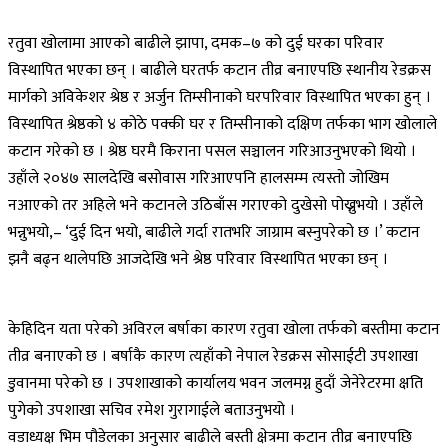
रतुवा खोलामा आएको बाढीले झापा, दमक–७ को दुई घरका परिवार
विस्थापित भएका छन् । बाढीले घरतर्फ कटान तीव्र बनाएपछि स्थानीय रेडक्रस
मार्गको अविकेशर श्रेष्ठ र अर्जुन तिम्सीनाको घरपरिवार विस्थापित भएका हुन् ।
विस्थापित श्रेष्ठको ४ कोठे पक्की घर र तिम्सीनाको दक्षिण तर्फका भाग खोलाले
कटान गरेको छ । श्रेष्ठ घरमै किराना पसल सञ्चालन गरिआउनुभएको थियो ।
उहाँले २०४७ सालदेखि बसोवास गरिआएपनि हालसम्म त्यस्तो जोखिम
नआएको तर अहिले भने कटानले उठिबाँस गराएको दुखेसो पोख्नुभयो । उहाँले
भन्नुभयो,– ‘दुई दिन भयो, बाढीले गर्दा रातभरि जाग्राम बस्नुपरेको छ ।’ कटान
झनै बढ्न थालेपछि आजदेखि भने श्रेष्ठ परिवार विस्थापित भएका छन् ।
केहिदिन यता परेको अविरल बर्षाका कारण रतुवा खोला तर्फको बस्तीमा कटान
तीव्र बनाएको छ । बर्षाकै कारण त्यहाँको नेपाल रेडक्रस सोसाईटी उपशाखा
डुवानमा परेको छ । उपशाखाको कार्यालय भवन जलमग्न हुदाँ जेनेरेटरमा क्षति
पुगेको उपशाखा सचिव रमेश गुरागाईले बताउनुभयो ।
वडाध्यक्ष भिम पौडेलका अनुसार बाढीले बस्ती क्षेत्रमा कटान तीव्र बनाएपछि