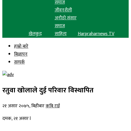
समाज
जीवनशैली
अनौठो संसार
समाज
खेलकुद
साहित्य
Harpraharnews TV
हाम्रो बारे
बिज्ञापन
सम्पर्क
रतुवा खोलाले दुई परिवार विस्थापित
२१ असार २०७५, बिहीबार
कबि राई
दमक, २१ असार l