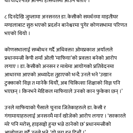
घोचिदिएपछि आफ्नो हैसियतमा आउने बताए ।
८ दिनदेखि जुम्लामा अनसनरत डा. केसीको समर्थनमा माइतीघर
मण्डलाबाट सुरु भएको प्रदर्शन बानेश्वरमा पुगेर कोणसभामा परिणत
भएको थियो ।
कोणसभालाई सम्बोधन गर्दै अधिवक्ता ओमप्रकाश अर्यालले
प्रधानमन्त्री केपी शर्मा ओली ‘माफिया’को प्रवक्ता बनेको आरोप
लगाए । डा. केसीको अनसन र माथेमा आयोगको प्रतिवेदनमा
आधारमा आएको अध्यादेश तुहाएको भन्दै उनले भने ‘उखान
टुक्काको विज्ञ त मानेकै थियौं, अब चिकित्सा शिक्षाको विज्ञ पनि
भएछन् । किनभने मेडिकल माफियाले उनको कान फुकेका छन् ।’
उनले माफियाको पैसाले चुनाव जितेकाहरुले डा. केसी र
गंगामायाहरुलाई अनसनमै मार्न खोजेको आरोप लगाए । ‘सरकारले
मरे पनि मरोस्, हाइसञ्चो हुन्छ भन्ने ठानेको छ’ प्रधानमन्त्रीको
आलोचना गर्दै उनले भने, ‘यो पुरा हुन दिन्नौं ।’