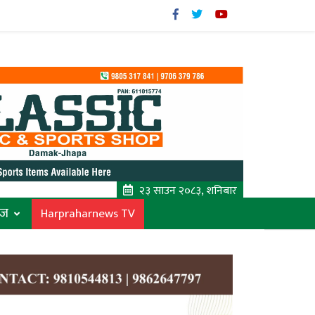
२३ साउन २०८३, शनिबार
ाज
Harpraharnews TV