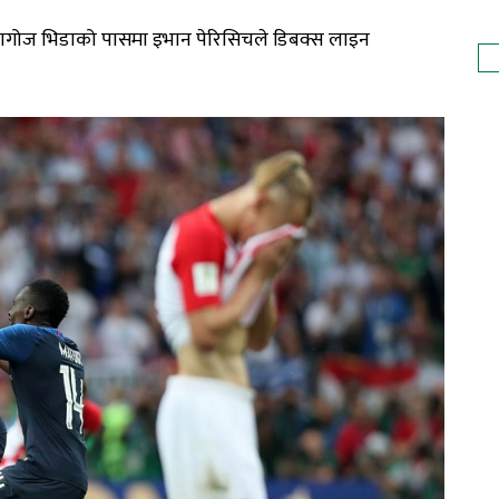
 डोमागोज भिडाको पासमा इभान पेरिसिचले डिबक्स लाइन