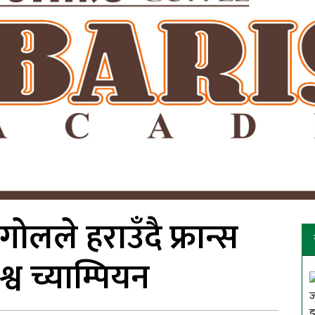
ोलले हराउँदै फ्रान्स
्व च्याम्पियन