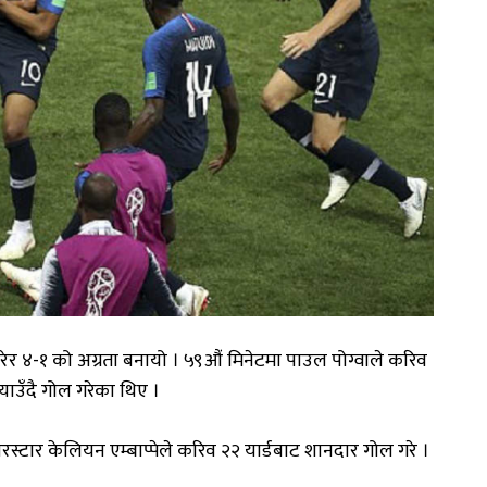
 गरेर ४-१ को अग्रता बनायो । ५९औं मिनेटमा पाउल पोग्वाले करिव
याउँदै गोल गरेका थिए ।
परस्टार केलियन एम्बाप्पेले करिव २२ यार्डबाट शानदार गोल गरे ।