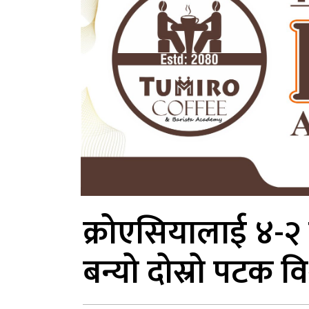
क्रोएसियालाई ४-२ ग
बन्यो दोस्रो पटक विश