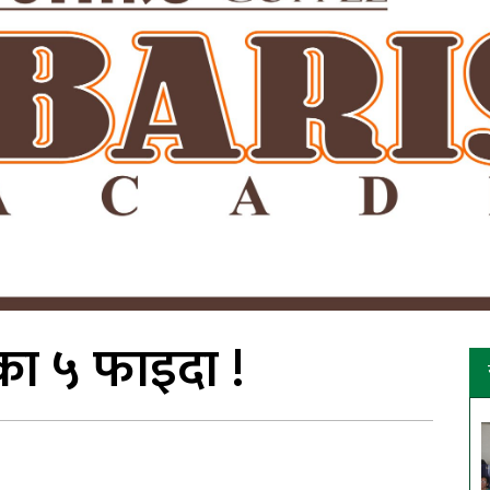
ाका ५ फाइदा !