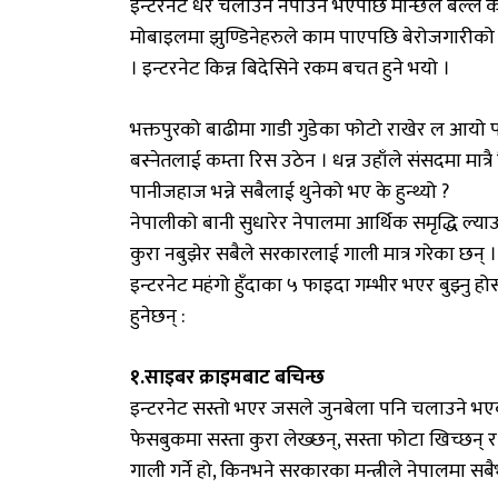
इन्टरनेट धेरै चलाउन नपाउने भएपछि मान्छेले बल्ल 
मोबाइलमा झुण्डिनेहरुले काम पाएपछि बेरोजगारीको अ
। इन्टरनेट किन्न बिदेसिने रकम बचत हुने भयो ।
भक्तपुरको बाढीमा गाडी गुडेका फोटो राखेर ल आयो प
बस्नेतलाई कम्ता रिस उठेन । धन्न उहाँले संसदमा मात्
पानीजहाज भन्ने सबैलाई थुनेको भए के हुन्थ्यो ?
नेपालीको बानी सुधारेर नेपालमा आर्थिक समृद्धि ल्या
कुरा नबुझेर सबैले सरकारलाई गाली मात्र गरेका छन् । त
इन्टरनेट महंगो हुँदाका ५ फाइदा गम्भीर भएर बुझ्नु ह
हुनेछन् :
१.साइबर क्राइमबाट बचिन्छ
इन्टरनेट सस्तो भएर जसले जुनबेला पनि चलाउने भएका
फेसबुकमा सस्ता कुरा लेख्छन्, सस्ता फोटा खिच्छन् र 
गाली गर्ने हो, किनभने सरकारका मन्त्रीले नेपालमा सबै