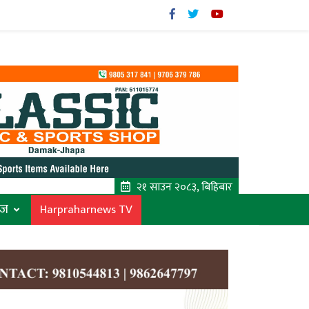
२१ साउन २०८३, बिहिबार
ाज
Harpraharnews TV