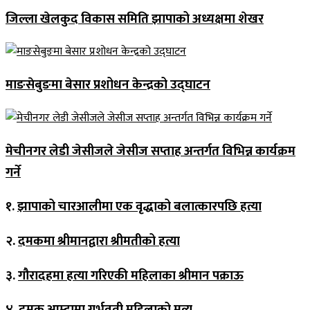
जिल्ला खेलकुद विकास समिति झापाको अध्यक्षमा शेखर
माङसेबुङमा बेसार प्रशोधन केन्द्रको उद्घाटन
मेचीनगर लेडी जेसीजले जेसीज सप्ताह अन्तर्गत विभिन्न कार्यक्रम
गर्ने
१.
झापाको चारआलीमा एक वृद्धाको बलात्कारपछि हत्या
२.
दमकमा श्रीमानद्वारा श्रीमतीको हत्या
३.
गौरादहमा हत्या गरिएकी महिलाका श्रीमान पक्राऊ
४.
दमक आम्दामा गर्भवती महिलाको मृत्यु