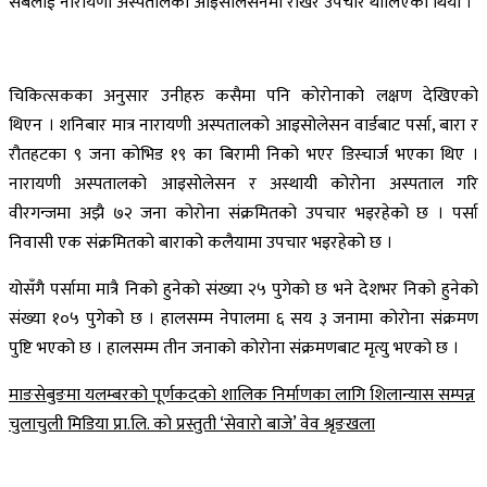
सबैलाई नारायणी अस्पतालको आइसोलेसनमा राखेर उपचार थालिएको थियो ।
चिकित्सकका अनुसार उनीहरु कसैमा पनि कोरोनाको लक्षण देखिएको
थिएन । शनिबार मात्र नारायणी अस्पतालको आइसोलेसन वार्डबाट पर्सा, बारा र
रौतहटका ९ जना कोभिड १९ का बिरामी निको भएर डिस्चार्ज भएका थिए ।
नारायणी अस्पतालको आइसोलेसन र अस्थायी कोरोना अस्पताल गरि
वीरगन्जमा अझै ७२ जना कोरोना संक्रमितको उपचार भइरहेको छ । पर्सा
निवासी एक संक्रमितको बाराको कलैयामा उपचार भइरहेको छ ।
योसँगै पर्सामा मात्रै निको हुनेको संख्या २५ पुगेको छ भने देशभर निको हुनेको
संख्या १०५ पुगेको छ । हालसम्म नेपालमा ६ सय ३ जनामा कोरोना संक्रमण
पुष्टि भएको छ । हालसम्म तीन जनाको कोरोना संक्रमणबाट मृत्यु भएको छ ।
Post
माङसेबुङमा यलम्बरकाे पूर्णकदकाे शालिक निर्माणका लागि शिलान्यास सम्पन्न
चुलाचुली मिडिया प्रा.लि. को प्रस्तुती ‘सेवाराे बाजे’ वेव श्रृङखला
navigation