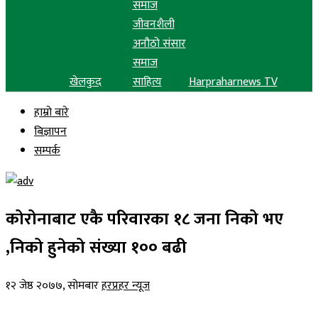
समाज
जीवनशैली
अनौठो संसार
समाज
खेलकुद
साहित्य
Harpraharnews TV
हाम्रो बारे
बिज्ञापन
सम्पर्क
कोरोनाबाट एकै परिवारका १८ जना निको भए
,निको हुनेको संख्या १०० बढी
१२ जेष्ठ २०७७, सोमबार
हरप्रहर न्यूज