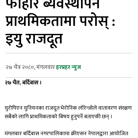
फोहोर ब्यवस्थापन
प्राथमिकतामा परोस् :
इयु राजदूत
२७ चैत्र २०८०, मंगलवार
हरप्रहर न्युज
२७ चैत, बर्दिबास
।
युरोपिएन
युनियनका
राजदूत
भेरोनिक
लोरेन्जोले
वातावरण
संरक्षण
सबैको
लागि
प्राथमिकताको
बिषय
हुनुपर्ने बताएकी छन्
।
मंगलबार
बर्दिबास
नगरपालिकामा
क्रीएसन
नेपालद्वारा
आयोजित