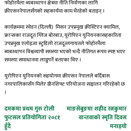
फोहोरमैला
ब्यबस्थापन
क्षेत्रमा
नीति
निर्माणका
लागि
क्रीएसन
नेपालसँगको सहकार्यमा काम भैरहेको बताइन् ।
कार्यक्रममा
स्वेडन
(
दिल्ली
)
मिसन
उपप्रमुख
क्रीस्टिएन
क्यामिल,
फ्रान्सका
राजदूत
ग्लिज
बोरबाउ
,
युरोपिएन
युनियनका
सहकारिता
उपप्रमुख
एलोइजा
स्टुडिलो राजदूत्लगायतले फोहोरमैला
ब्यबस्थापन
विश्वव्यापी समस्या भएको भन्दै नीतिगत रूपम स्पष्ट भएर
समस्या समाधानमा लाग्नुपर्ने बतएका थिए ।
युरोपिएन
युनियनको
सहयोगमा
क्रीएसन
नेपालले
बर्दिबास
नगरपालिकासँग
मिलेर
ग्रीनशिफ्ट
परियोजना
सञ्चालन
गरिरहेको
छ
।
Post
दमकमा प्रथम गुरु टोली
माङसेबुङमा शहीद रत्नकुमार
फुटसल प्रतियोगिता २०८१
वान्तवाको स्मृति दिवस
navigation
हुँदै
मनाइयो