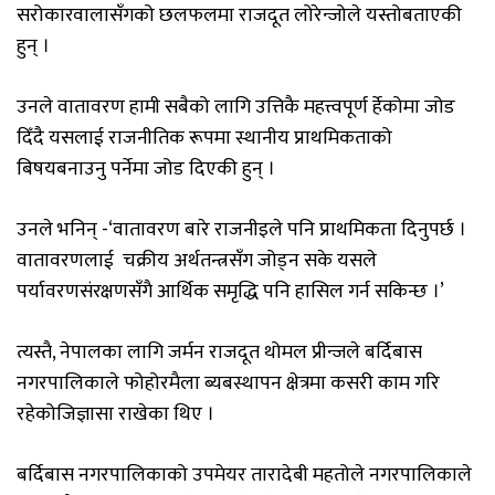
सरोकारवालासँगको
छलफलमा
राजदूत
लोरेन्जोले
यस्तो
बताएकी
हुन्
।
उनले
वातावरण
हामी
सबैको
लागि
उत्तिकै
महत्त्वपूर्ण
र्हेकोमा जोड
दिँदै
यसलाई
राजनीतिक
रूपमा स्थानीय
प्राथमिकताको
बिषय
बनाउनु
पर्नेमा
जोड
दिएकी हुन्
।
उनले
भनिन् -‘वातावरण बारे राजनीइले
पनि
प्राथमिकता दिनु
पर्छ
।
वातावरणलाई
चक्रीय
अर्थतन्त्रसँग जोड्न
सके
यसले
पर्यावरण
संरक्षणसँगै
आर्थिक
समृद्धि
पनि
हासिल
गर्न
सकिन्छ
।’
त्यस्तै
,
नेपालका
लागि
जर्मन
राजदूत
थोमल
प्रीन्जले
बर्दिबास
नगरपालिकाले
फोहोरमैला
ब्यबस्थापन
क्षेत्रमा
कसरी
काम
गरि
रहेको
जिज्ञासा
राखेका
थिए
।
बर्दिबास
नगरपालिकाको
उपमेयर
तारादेबी
महतोले
नगरपालिकाले