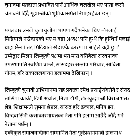
चुनावमा मतदाता प्रभावित पार्न आर्थिक चलखेल भए पाता कस्ने
चेतावनी दिँदै गृहमन्त्रीको भूमिकासमेत निभाइरहेका छन् ।
मंगलबार उनले चुलाचुलीमा भाषण गर्दै भनेका थिए –‘मलाई
मिडियाले नखेदाएको भए म वडा अध्यक्ष पनि हुन्थेँ कि हुन्थिनँ मलाई
थाहा छैन । तर, मिडियाले खेदाएकै कारण म अहिले यहाँ छु ।’
उम्मेद्वार मिलन लिम्बूको पक्षमा भत माग्न यतिबेला रास्वपाका
उपसभापति स्वणिम वाग्ले, सांसदहरु सन्तोष परियार, सोबिता
गौतम, हरि ढकाललगायत इलाममा देखिन्छन् ।
लिम्बूको चुनावी अभियानमा सह प्रवक्ता रमेश प्रसाईंसँगसँगै र संसद
तोसिमा कार्की, डिपी अर्याल, निशा डाँगी, खेलकुदमन्त्री विराज भक्त
श्रेष्ठ, शिक्षामन्त्री सुमना श्रेष्ठल, सांसद हरि ढकाल, मनिष झा,
विन्दबासिनी कंसाकारगायतका नेता पनि इलाम आउँदै जाँदै गर्ने
नेतामा पर्छन् ।
एकीकृत समाजवादीका सम्मानित नेता पूर्वप्रधानमन्त्री झलनाथ