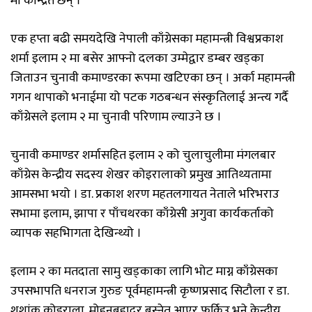
मा केन्द्रित छन् ।
एक हप्ता बढी समयदेखि नेपाली काँग्रेसका महामन्त्री विश्वप्रकाश
शर्मा इलाम २ मा बसेर आफ्नो दलका उम्मेद्वार डम्बर खड्का
जिताउन चुनावी कमाण्डरका रूपमा खटिएका छन् । अर्का महामन्त्री
गगन थापाको भनाईमा यो पटक गठबन्धन संस्कृतिलाई अन्त्य गर्दै
काँग्रेसले इलाम २ मा चुनावी परिणाम ल्याउने छ ।
चुनावी कमाण्डर शर्मासहित इलाम २ को चुलाचुलीमा मंगलबार
काँग्रेस केन्द्रीय सदस्य शेखर कोइरालाको प्रमुख आतिथ्यतामा
आमसभा भयो । डा. प्रकाश शरण महतलगायत नेताले भरिभराउ
सभामा इलाम, झापा र पाँचथरका काँग्रेसी अगुवा कार्यकर्ताको
व्यापक सहभािगता देखिन्थ्यो ।
इलाम २ का मतदाता सामु खड्काका लागि भोट माग्न काँग्रेसका
उपसभापति धनराज गुरुङ पूर्वमहामन्त्री कृष्णप्रसाद सिटौला र डा.
शशांक कोइराला, मोहनबहादुर बस्नेत आएर फर्किउ भने केन्द्रीय