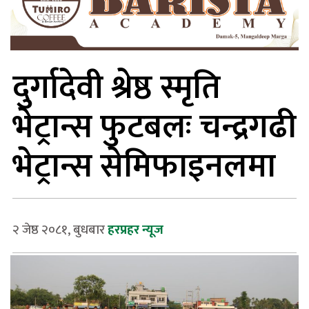
दुर्गादेवी श्रेष्ठ स्मृति
भेट्रान्स फुटबलः चन्द्रगढी
भेट्रान्स सेमिफाइनलमा
२ जेष्ठ २०८१, बुधबार
हरप्रहर न्यूज