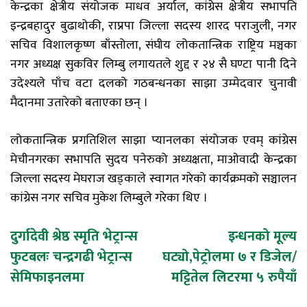
केन्द्रका क्षेत्रीय संयोजक माधव अर्याल, कांग्रेस क्षेत्रीय सभापति
इन्द्रबहादुर बुढाथोकी, राप्रपा जिल्ला सदस्य शारद पराजुली, नगर
सचिव विशालकृष्ण बाँस्तोला, संघीय लोकतान्त्रिक राष्ट्रिय मञ्चका
नगर अध्यक्ष सुकविर लिम्बु लगायतले शुद्द र २४ सै घण्टा पानी दिने
उदेश्यले पाँच वटा दलको गठबन्धनका साझा उम्मेदवार चुनावी
मैदानमा उतारेको बताएका छन् ।
लोकतान्त्रिक प्रगतिशिल साझा प्यानलका संयोजक एवम् कांग्रेस
मेचीनगरका सभापति सुदय पनेरुको अध्यक्षता, माओवादी केन्द्रका
जिल्ला सदस्य मेघराज खड्काले स्वागत गरेको कार्यक्रमको सञ्चालन
कांग्रेस नगर सचिव मुकेश लिम्बुले गरेका थिए ।
Post
दुर्गादेवी श्रेष्ठ स्मृति भेट्रान्स
इन्धनको मूल्य
फुटबलः चन्द्रगढी भेट्रान्स
घट्यो,पेट्रोलमा ७ र डिजेल/
navigation
सेमिफाइनलमा
मट्टितेल लिटरमा ५ रुपैयाँ