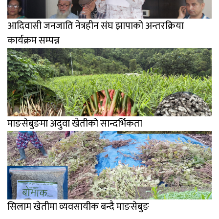
आदिवासी जनजाति नेत्रहीन संघ झापाको अन्तरक्रिया
कार्यक्रम सम्पन्न
माङसेबुङमा अदुवा खेतीको सान्दर्भिकता
सिलाम खेतीमा व्यवसायीक बन्दै माङसेबुङ