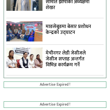
समिति झापाको अध्यक्षमा
शेखर
माङसेबुङमा बेसार प्रशोधन
केन्द्रको उद्घाटन
मेचीनगर लेडी जेसीजले
जेसीज सप्ताह अन्तर्गत
विभिन्न कार्यक्रम गर्ने
Advertise Expired !
Advertise Expired !