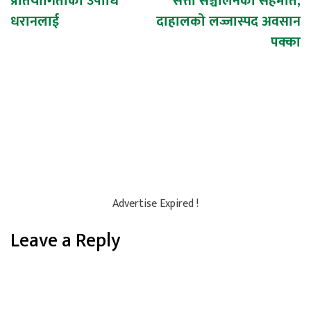
प्रतियोगिताको उपाधि
सत्ता सञ्चालनको सहमति,
navigation
धरानलाई
दाहालको लज्जास्पद अवसान
पक्का
Advertise Expired !
Leave a Reply