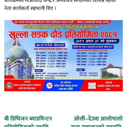
कार्यक्रममा माओवादी केन्द्र र जनवर्गीय संगठनका विभिन्न तहका
नेता कार्यकर्ता सहभागी थिए ।
Post
बी डिभिजन ब्याडमिन्टन
ओली–देउवा आलोपालो