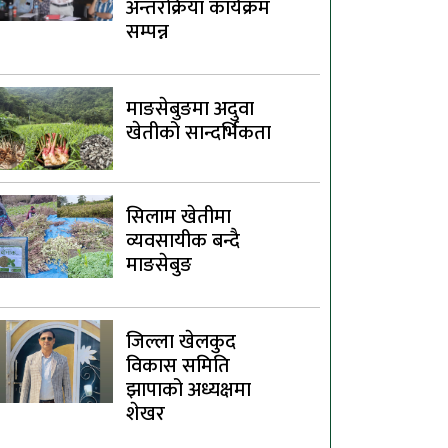
अन्तरक्रिया कार्यक्रम
सम्पन्न
माङसेबुङमा अदुवा
खेतीको सान्दर्भिकता
सिलाम खेतीमा
व्यवसायीक बन्दै
माङसेबुङ
जिल्ला खेलकुद
विकास समिति
झापाको अध्यक्षमा
शेखर