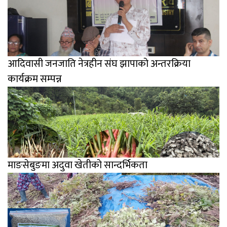
आदिवासी जनजाति नेत्रहीन संघ झापाको अन्तरक्रिया
कार्यक्रम सम्पन्न
माङसेबुङमा अदुवा खेतीको सान्दर्भिकता