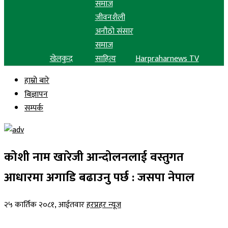
समाज
जीवनशैली
अनौठो संसार
समाज
खेलकुद
साहित्य
Harpraharnews TV
हाम्रो बारे
बिज्ञापन
सम्पर्क
कोशी नाम खारेजी आन्दोलनलाई वस्तुगत
आधारमा अगाडि बढाउनु पर्छ : जसपा नेपाल
२५ कार्तिक २०८१, आईतवार
हरप्रहर न्यूज