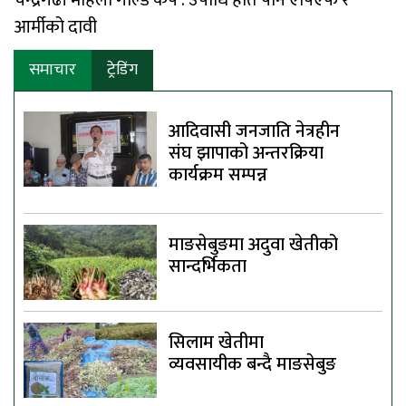
चन्द्रगढी महिला गोल्ड कप : उपाधि हात पार्ने एपिएफ र
आर्मीको दावी
समाचार
ट्रेडिंग
आदिवासी जनजाति नेत्रहीन
संघ झापाको अन्तरक्रिया
कार्यक्रम सम्पन्न
माङसेबुङमा अदुवा खेतीको
सान्दर्भिकता
सिलाम खेतीमा
व्यवसायीक बन्दै माङसेबुङ