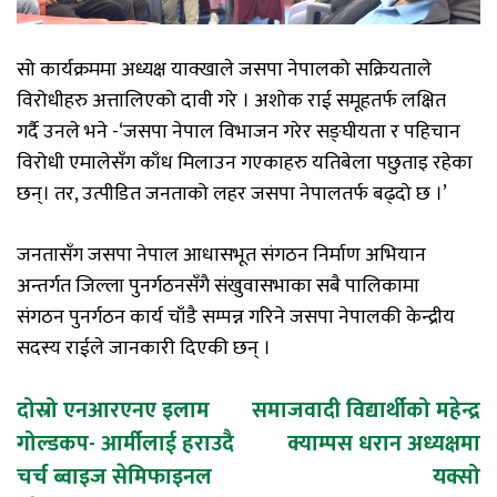
सो
कार्यक्रममा
अध्यक्ष
याक्खाले
जसपा
नेपालको
सक्रियताले
विरोधीहरु
अत्तालिएको
दावी
गरे
।
अशोक
राई
समूहतर्फ
लक्षित
गर्दै
उनले
भने
-‘
जसपा
नेपाल
विभाजन
गरेर
सङ्घीयता
र
पहिचान
विरोधी
एमालेसँग
काँध
मिलाउन
गएकाहरु
यतिबेला
पछुताइ रहेका
छन्
।
तर
,
उत्पीडित
जनताको
लहर
जसपा
नेपालतर्फ
बढ्दो
छ
।
’
जनतासँग
जसपा
नेपाल
आधासभूत
संगठन
निर्माण
अभियान
अन्तर्गत
जिल्ला
पुनर्गठनसँगै
संखुवासभाका
सबै
पालिकामा
संगठन
पुनर्गठन
कार्य
चाँडै
सम्पन्न
गरिने
जसपा
नेपालकी
केन्द्रीय
सदस्य
राईले
जानकारी
दिएकी
छन्
।
Post
दोस्रो एनआरएनए इलाम
समाजवादी विद्यार्थीको महेन्द्र
गोल्डकप- आर्मीलाई हराउदै
क्याम्पस धरान अध्यक्षमा
navigation
चर्च ब्वाइज सेमिफाइनल
यक्सो