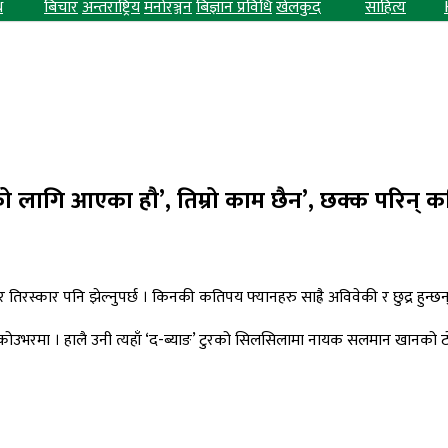
ध
बिचार
अन्तराष्ट्रिय
मनोरञ्जन
बिज्ञान प्रविधि
खेलकुद
साहित्य
 लागि आएका हौ’, तिम्रो काम छैन’, छक्क परिन् कट्
 तिरस्कार पनि झेल्नुपर्छ । किनकी कतिपय फ्यानहरु साह्रै अविवेकी र छुद्र हुन्छन
न्कोउभरमा । हालै उनी त्यहाँ ‘द-ब्याङ’ टुरको सिलसिलामा नायक सलमान खानको टोल