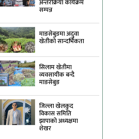
अन्तरक्रिया कार्यक्रम
सम्पन्न
माङसेबुङमा अदुवा
खेतीको सान्दर्भिकता
सिलाम खेतीमा
व्यवसायीक बन्दै
माङसेबुङ
जिल्ला खेलकुद
विकास समिति
झापाको अध्यक्षमा
शेखर