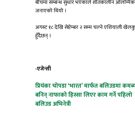
बीचमा सम्बन्ध सुधार भएकाले शीतकालीन ओलम्पिक
जनाएको थियो ।
अगस्ट १८ देखि सेप्टेम्बर २ सम्म चल्ने एशियाली ख
हुँदैछन् ।
-एजेन्सी
Post
प्रियंका चोपडा ‘भारत’ मार्फत बलिउडमा कमब्
बनिन् नाफाको हिस्सा लिएर काम गर्ने पहिलो
navigation
बलिउड अभिनेत्री