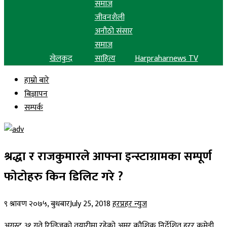
समाज
जीवनशैली
अनौठो संसार
समाज
खेलकुद
साहित्य
Harpraharnews TV
हाम्रो बारे
बिज्ञापन
सम्पर्क
श्रद्धा र राजकुमारले आफ्ना इन्स्टाग्रामका सम्पूर्ण
फोटोहरु किन डिलिट गरे ?
९ श्रावण २०७५, बुधबार
July 25, 2018
हरप्रहर न्युज
अगस्ट ३१ गते रिलिजको तयारीमा रहेको अमर कौशिक निर्देशित हरर कमेडी