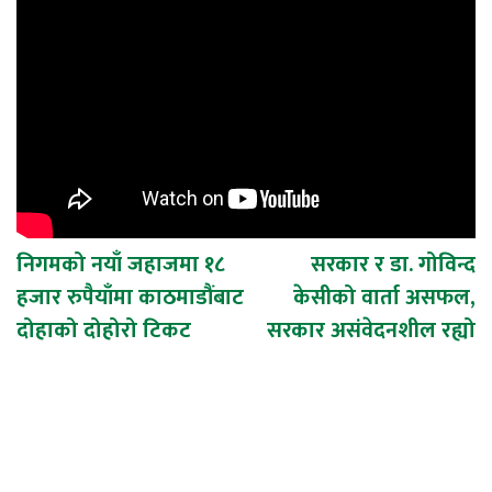
Post
निगमको नयाँ जहाजमा १८
सरकार र डा. गोविन्द
हजार रुपैयाँमा काठमाडौंबाट
केसीको वार्ता असफल,
navigation
दोहाको दोहोरो टिकट
सरकार असंवेदनशील रह्यो