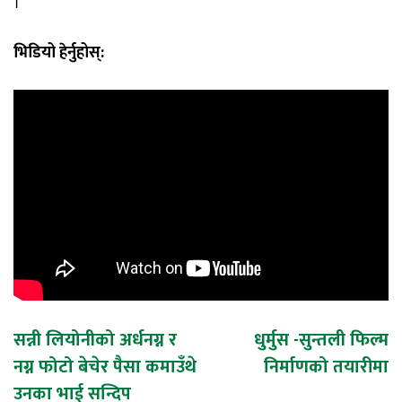
।
भिडियो हेर्नुहोस्:
Post
सन्नी लियोनीको अर्धनग्न र
धुर्मुस -सुन्तली फिल्म
नग्न फोटो बेचेर पैसा कमाउँथे
निर्माणको तयारीमा
navigation
उनका भाई सन्दिप