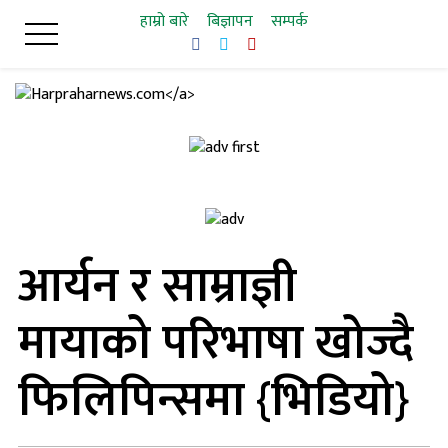
Skip
हाम्रो बारे
बिज्ञापन
सम्पर्क
to
content
आर्यन र साम्राज्ञी
मायाको परिभाषा खोज्दै
फिलिपिन्समा {भिडियो}