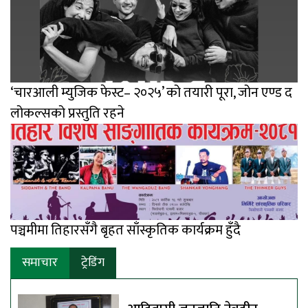
‘चारआली म्युजिक फेस्ट– २०२५’ को तयारी पूरा, जोन एण्ड द
लोकल्सको प्रस्तुति रहने
पञ्चमीमा तिहारसँगै बृहत साँस्कृतिक कार्यक्रम हुँदै
समाचार
ट्रेडिंग