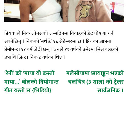
प्र‍ियंकाले न‍िक जोनसको जन्मदिनमा विवाहको डेट घोषणा गर्न
सक्नेछिन् । न‍िकको ‘बर्थ डे’ १६ सेप्टेम्बरमा छ । प्रियंका आफ्ना
प्रेमीभन्दा ११ वर्ष जेठी छन् । उनले १९ वर्षको उमेरमा मिस वल्डको
उपाधि जित्दा निक ८ वर्षका थिए ।
Post
‘रेनी’ को ‘माया यो कस्तो
मलेसीयामा छायाङ्कन भएको
माया…’ बोलको वियोगान्त
चलचित्र (३ साल) को ट्रेलर
navigation
गीत यस्तो छ {भिडियो}
सार्वजनिक ।