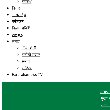
अपराध
बिचार
अन्तराष्ट्रिय
मनोरञ्जन
बिज्ञान प्रविधि
खेलकुद
समाज
जीवनशैली
अनौठो संसार
समाज
साहित्य
Harpraharnews TV
समाचा
मुख्य
राजनी