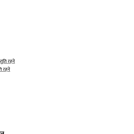
ि रहने
्न