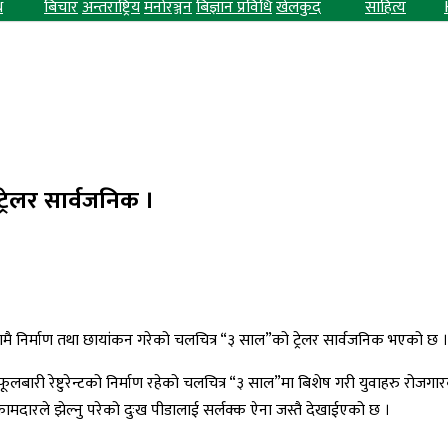
ध
बिचार
अन्तराष्ट्रिय
मनोरञ्जन
बिज्ञान प्रविधि
खेलकुद
साहित्य
रेलर सार्वजनिक ।
यामै निर्माण तथा छायांकन गरेको चलचित्र “३ साल”को ट्रेलर सार्वजनिक भएको छ ।
तीमा फूलबारी रेष्टुरेन्टको निर्माण रहेको चलचित्र “३ साल”मा बिशेष गरी युवाहरु 
कामदारले झेल्नु परेको दुःख पीडालाई सर्लक्क ऐना जस्तै देखाईएको छ ।