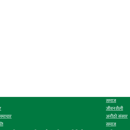
समाज
र
जीवनशैली
 समाचार
अनौठो संसार
ति
समाज