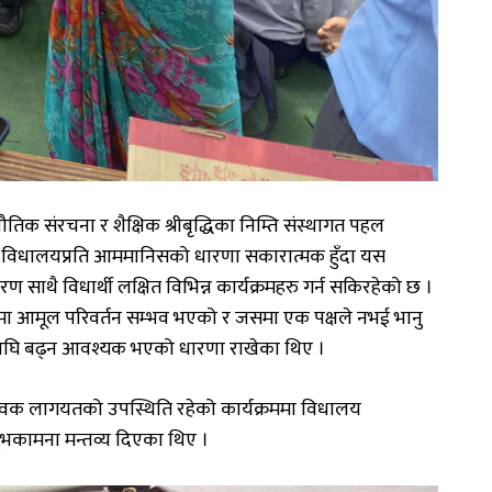
ौतिक
संरचना
र
शैक्षिक
श्रीबृद्धिका
निम्ति
संस्थागत
पहल
विधालयप्रति
आममानिसको
धारणा
सकारात्मक
हुँदा
यस
तरण
साथै
विधार्थी
लक्षित
विभिन्न
कार्यक्रमहरु
गर्न
सकिरहेको
छ
।
रमा
आमूल
परिवर्तन
सम्भव
भएको
र
जसमा
एक
पक्षले
नभई
भानु
घि
बढ्न
आवश्यक
भएको
धारणा
राखेका
थिए
।
ावक
लागयतको
उपस्थिति
रहेको
कार्यक्रममा
विधालय
ुभकामना
मन्तव्य
दिएका
थिए
।