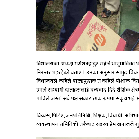
विधालयका
अध्यक्ष
गणेशबहादुर
राईले
भानुमाविका
भ
निरन्तर
भइरहेको
बताए
।
उनका
अनुसार
सामुदायिक
विधालयले
कहिले
पाठ्यपुस्तक
त
कहिले
पोशाक
वि
उनले
सहयोगी
दाताहरुलाई
धन्यवाद
दिदै
शैक्षिक
क्षेत्
माविले
जस्तो
सबै
पक्ष
सकारात्मक
रुपमा
सकृय
भई
अ
विव्यस
,
पिटिए
,
जनप्रतिनिधि
,
शिक्षक
,
विधार्थी
,
अभिभ
व्यवस्थापन
समितिको
तर्फबाट
सदस्य
प्रेम
खनालले
श