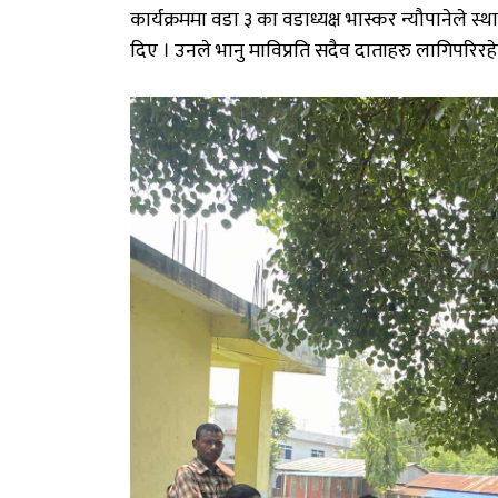
कार्यक्रममा
वडा
३
का
वडाध्यक्ष
भास्कर
न्यौपानेले
स्थ
दिए
।
उनले
भानु
माविप्रति
सदैव
दाताहरु
लागिपरिरह