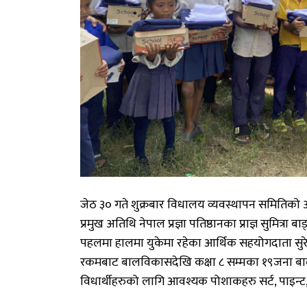
जेठ
३०
गते
शुक्रबार
विधालय
व्यवस्थापन
समितिको
अ
प्रमुख
अतिथि
नेपाल
प्रज्ञा
पतिष्ठानका
प्राज्ञ
सुमित्रा
बाङ
पहलमा
हालमा
युकेमा
रहेका
आर्थिक
सहयोगदाता
सुर
रकमबाट
बालविकासदेखि
कक्षा
८
सम्मका
१९
जना
ब
विधार्थीहरुको
लागि
आवश्यक
पोशाकहरु
सर्ट
,
पाइन्ट