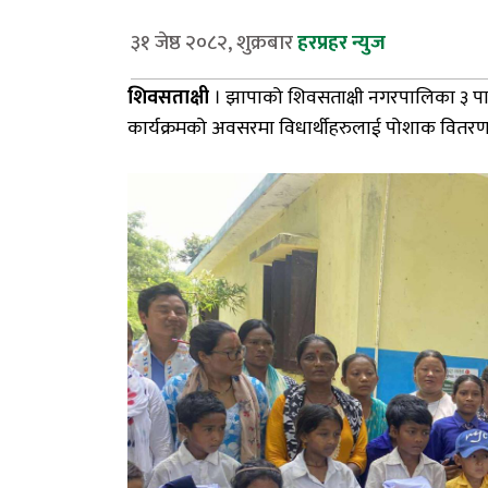
३१ जेष्ठ २०८२, शुक्रबार
हरप्रहर न्युज
शिवसताक्षी
।
झापाको
शिवसताक्षी
नगरपालिका
३
पा
कार्यक्रमको
अवसरमा
विधार्थीहरुलाई
पोशाक
वितर