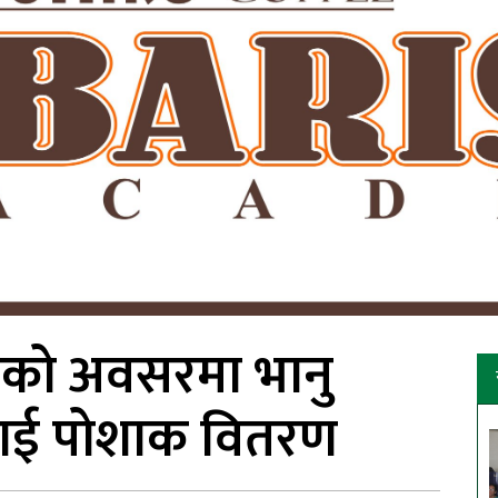
रमको अवसरमा भानु
थीलाई पोशाक वितरण