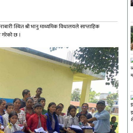
राबारी
स्थित
श्री
भानु
माध्यमिक
विधालयले
साप्ताहिक
ण
गरेको
छ
।