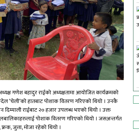
ध्यक्ष
गणेश बहादुर
राईको
अध्यक्षतामा
आयोजित
कार्यक्रमको
्देल
‘
चेली
‘
को
हातबाट
पोशाक
वितरण
गरिएको
थियो
।
उनकै
ेन
दिम्माली
राईबाट
२०
हजार
उपलब्ध
भएको
थियो
।
उक्त
ालबालिकाहरुलाई
पोशाक
वितरण
गरिएको
थियो
।
जसअन्तर्गत
,
फ्रक
,
जुत्ता
,
मोजा
रहेको
थियो
।