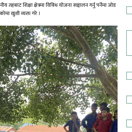
ानीय
तहबाट
शिक्षा
क्षेत्रमा
विविध
योजना
सञ्चालन
गर्नु
पर्नेमा
जोड
ेकोमा
खुशी
व्यक्त
गरे
।