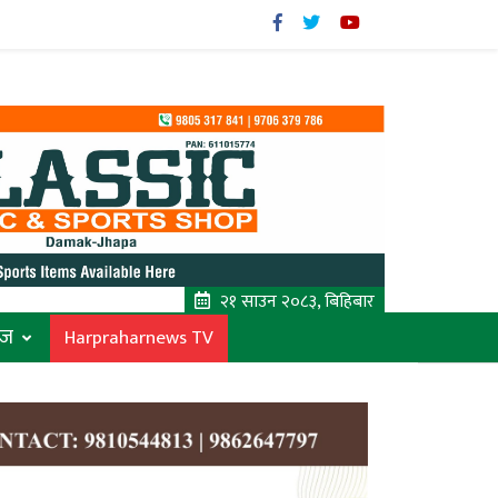
२१ साउन २०८३, बिहिबार
ाज
Harpraharnews TV