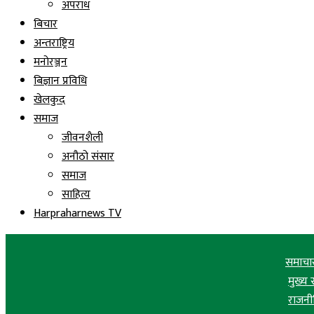
अपराध
बिचार
अन्तराष्ट्रिय
मनोरञ्जन
बिज्ञान प्रविधि
खेलकुद
समाज
जीवनशैली
अनौठो संसार
समाज
साहित्य
Harpraharnews TV
समाचा
मुख्य
राजनी