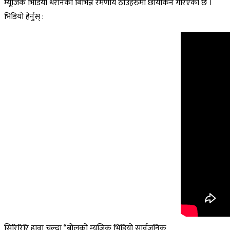
म्यूजिक भिडियो धरानको बिभिन्न रमणीय ठाउँहरुमा छायांकन गरिएको छ ।
भिडियो हेर्नुस् :
सिरिरिरि हावा चल्दा “बोलको म्युजिक भिडियो सार्वजनिक