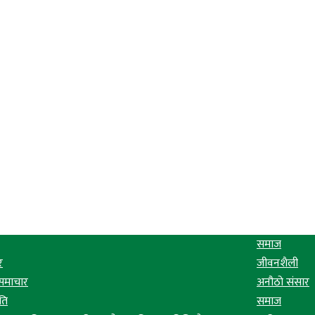
समाज
र
जीवनशैली
 समाचार
अनौठो संसार
ति
समाज