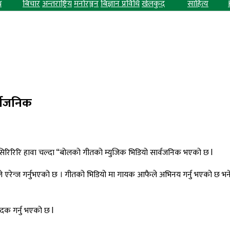
ध
बिचार
अन्तराष्ट्रिय
मनोरञ्जन
बिज्ञान प्रविधि
खेलकुद
साहित्य
र्वजनिक
” सिरिरिरि हावा चल्दा “बोलको गीतको म्युजिक भिडियो सार्वजनिक भएको छ l
 एरेन्ज गर्नुभएको छ । गीतको भिडियो मा गायक आफैले अभिनय गर्नु भएको छ भने
पादक गर्नु भएको छ l