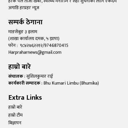
हरेक पल ताजा खबर, स्वस्थ्य मनोरञ्न र सही सुचनाका लागि एकदम
अगाडि हरप्रहर न्यूज
सम्पर्क ठेगाना
माङसेबुङ ३ इलाम
(शाखा कार्यालय दमक, ५ झापा)
फोन : ९८४२७६२२१२/9746870415
Harpraharnews@gmail.com
हाम्रो बारे
संचालक
: सुशिलकुमार राई
कार्यकारी सम्पादक
: Bhu Kumari Limbu (Bhumika)
Extra Links
हाम्रो बारे
हाम्रो टीम
बिज्ञापन