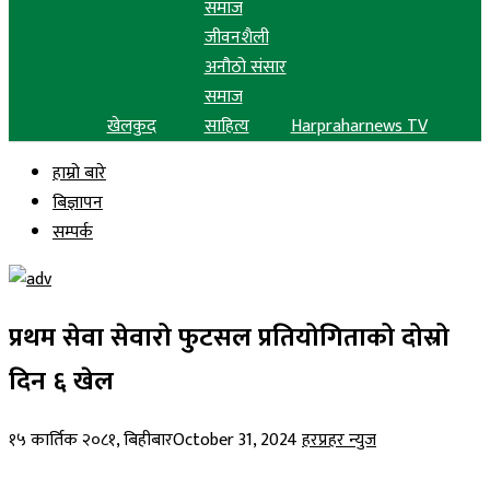
समाज
जीवनशैली
अनौठो संसार
समाज
खेलकुद
साहित्य
Harpraharnews TV
हाम्रो बारे
बिज्ञापन
सम्पर्क
प्रथम सेवा सेवारो फुटसल प्रतियोगिताको दोस्रो
दिन ६ खेल
१५ कार्तिक २०८१, बिहीबार
October 31, 2024
हरप्रहर न्युज