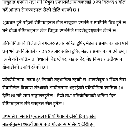
नाचुहाङ
एफसि
रह्यो
भने
चिभुवा
एफसिले
आयोजकलाई
३
का
विरुध्द
९
गोल
गर्दै
अन्तिम
सेमिफाइनल
खेल्ने
टोलि
भएको
छ
।
शुक्रबार
हुने
पहिलो
सेमिफाइनल
खेल
नाचुहाङ
एफसि
र
एमपिसि
बिच
हुने
छ
भने
दोस्रो
सेमिफाइनल
खेल
चिभुवा
एफसिले
माङसेबुङ
युथसँग
खेल्ने
छ
।
प्रतियोगिताको
विजेताले
नगद२०
हजार
सहित
ट्रफि
,
मेडल
र
प्रमाणपत्र
हात
पार्ने
छन्
भने
उपविजेताले
नगद
१०
हजार
सहित
ट्रफि
,
मेडल
र
प्रमाणपत्र
पाउने
छन्
।
त्यसै
गरी
व्यक्तिगत
विधातर्फ
बेष्ट
प्लेयर
,
हाइ
स्कोर
,
बेष्ट
किपर
र
उदीयमान
खेलाडीको
उपाधि
रहेको
छ
।
प्रतियोगितामा
जम्मा
१६
टिमको
सहभागिता
रहको
छ
।
माङसेबुङ
३
स्थित
सेवा
सेवारोटोल
विकास
संस्थाको
आयोजनामा
भइरहेको
प्रतियोगिता
कात्तिक
१४
देखि
१६
गते
सम्म
सञ्चालन
हुनेछ
।
तेस्रो
तथा
प्रतियोगिताको
अन्तिम
दिन
सेमिफाइनल
सँगै
फाइनल
खेल
हुनेछ
।
Post
प्रथम सेवा सेवारो फुटसल प्रतियोगिताको दोस्रो दिन ६ खेल
माङसेबुङमा १७औं आत्मानन्द गोल्डकप मंसिर ९ देखि हुने
navigation