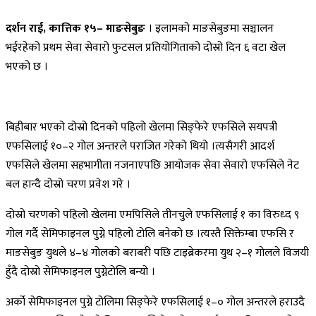
दर्शन
राई
,
कात्तिक
१५
–
माङसेबुङ
।
इलामको
माङसेबुङमा
सञ्चालन
भईरहेको
प्रथम
सेवा
सेवारो
फुटसल
प्रतियोगिताको
दोस्रो
दिन
६
वटा
खेल
भएको
छ
।
बिहीबार
भएको
दोस्रो
दिनको
पहिलो
खेलमा
सिङ्फेरे
एफसिले
सयपत्री
एफसिलाई
१०
–
२
गोल
अन्तरले
पराजित
गरेको
थियो
।
त्यसैगरी
आदर्श
एफसिले
खेलमा
सहभागीता
नजनाएपछि
आयोजक
सेवा
सेवारो
एफसिले
नेट
बल
हान्दै
दोस्रो
चरण
प्रवेश
गरे
।
दोस्रो
चरणको
पहिलो
खेलमा
एमपिसिले
तीनचुले
एफसिलाई
१
का
विरुध्द
९
गोल
गर्दै
सेमिफाइनल
पुग्ने
पहिलो
टोलि
बनेको
छ
।
त्यस्तै
सिक्तेम्बा
एफसि
र
माङसेबुङ
युथले
४
–
४
गोलको
बराबरी
पछि
टाइब्रेकरमा
युथ
२
–
१
गोलले
विजयी
हुँदै
दोस्रो
सेमिफाइनल
पुग्ने
टोलि
बन्यो
।
अर्को
सेमिफाइनल
पुग्ने
टोलिमा
सिङ्फेरे
एफसिलाई
१
–
०
गोल
अन्तरले
हराउदै