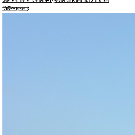
प्रथम एमपिसि एण्ड सालोभेना फुटसल प्रतियोगिताको उपाधि टिम
सिक्टिनाइनलाई