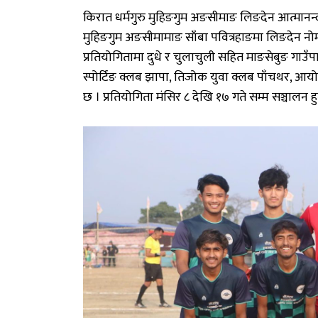
किरात
धर्मगुरु
मुहिङगुम
अङसीमाङ
लिङदेन
आत्मानन्
मुहिङगुम
अङसीमामाङ
साँबा
पवित्रहाङमा
लिङदेन
नोम
प्रतियोगितामा
दुधे
र चुलाचुली
सहित
माङसेबुङ गाउँपा
स्पोर्टिङ
क्लब
झापा
,
तिजोक
युवा
क्लब
पाँचथर
,
आय
छ
।
प्रतियोगिता
मंसिर
८
देखि
१७
गते
सम्म
सञ्चालन
ह