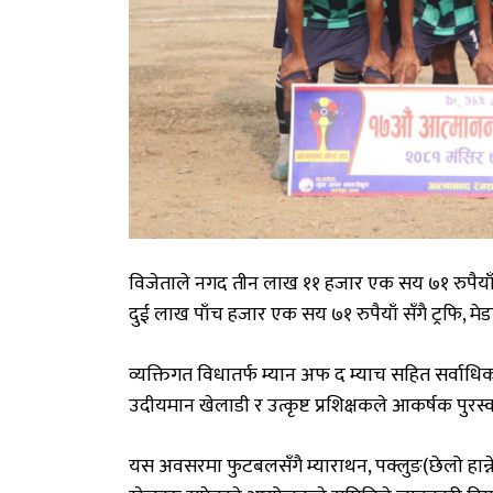
विजेताले
नगद
तीन
लाख
११
हजार
एक
सय
७१
रुपैया
दुई
लाख
पाँच
हजार
एक
सय
७१
रुपैयाँ
सँगै
ट्रफि
,
मे
व्यक्तिगत
विधातर्फ
म्यान
अफ
द
म्याच
सहित
सर्वाधि
उदीयमान
खेलाडी
र
उत्कृष्ट
प्रशिक्षकले
आकर्षक
पुरस
यस
अवसरमा
फुटबलसँगै
म्याराथन
,
पक्लुङ
(
छेलो
हान्न