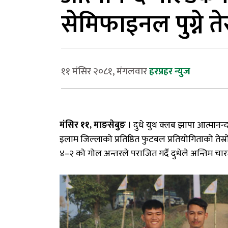
सेमिफाइनल पुग्ने ते
११ मंसिर २०८१, मंगलवार
हरप्रहर न्युज
मंसिर
११
,
माङसेबुङ
।
दुधे
युथ
क्लब
झापा
आत्मानन्
इलाम
जिल्लाको
प्रतिष्ठित
फुटबल
प्रतियोगिताको
तेस्र
४
–
२
को
गोल
अन्तरले
पराजित
गर्दै
दुधेले
अन्तिम
चार