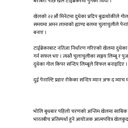
बराबरी
पछि
खेल
टाईब्रेकरमा
पुगेको
थियो
।
खेलको
२२औं
मिनेटमा
दुधेका
प्रदिप
बुढाथोकीले
गो
समयमा
अमन
लामाको
ह्याण्ड
बलमा
चुलाचुलीले
पेना
बनाए
।
टाईब्रेकरबाट
नतिजा
निर्धारण
गरिएको
खेलमा
दुधेका
गर्न
सफल
भए
।
त्यस्तै
चुलाचुलीका
सञ्जय
लिम्बू
र
पु
दुधेका
गोल
किपर
सन्दिप
लिम्बूले
विफल
बनाइदिए
।
दुई
पेनाल्टि
प्रहार
रोकेका
सन्दिप
म्यान
अफ
द
म्याच
भोलि
बुधबार
पहिलो
चरणको
अन्तिम
खेलमा
साबिक
भारतबीच
प्रतिस्पर्धा
हुने
आयोजक
आत्मपवित्र
खेलकु