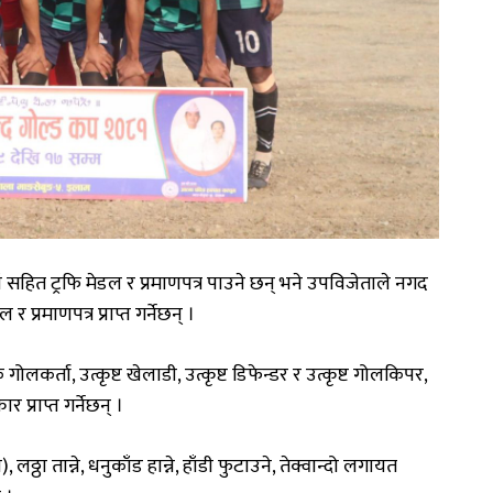
ँ
सहित
ट्रफि
मेडल
र
प्रमाणपत्र
पाउने
छन्
भने
उपविजेताले
नगद
डल
र
प्रमाणपत्र
प्राप्त
गर्नेछन्
।
क
गोलकर्ता
,
उत्कृष्ट
खेलाडी
,
उत्कृष्ट
डिफेन्डर
र
उत्कृष्ट
गोलकिपर
,
्कार
प्राप्त
गर्नेछन्
।
े
),
लठ्ठा
तान्ने
,
धनुकाँड
हान्ने
,
हाँडी
फुटाउने
,
तेक्वान्दो
लगायत