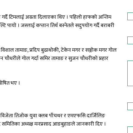
ल
गर्दै
टिमलाई
अग्रता
दिलाएका
थिए
।
पहिलो
हाफको
अन्तिम
ल्टि
पायो
।
जस्लाई
कप्तान
तिर्थ
बस्नेतले
सदुपयोग
गर्दै
बराबरी
विशाल
तामाङ
,
प्रदिप
बुढाथोकी
,
टेकेन
मगर
र
सञ्जोक
मगर
गोल
जन
चौधरीले
गोल
गर्दा
समिर
तामाङ
र
सुजन
चौधरीको
प्रहार
घोषित
भए
।
विजेता
तिजोक
युवा
क्लब
पाँचथर
र
एमएफसि
दार्जिलिङ
द
समितिका
अध्यक्ष
मनप्रसाद
आङबुहाङले
जानकारी
दिए
।