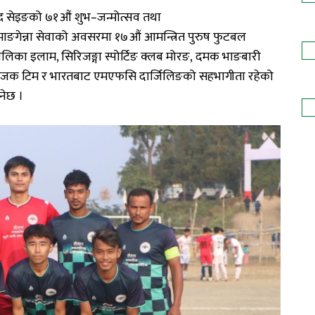
द
सेइङको
७१औं
शुभ
–
जन्मोत्सव
तथा
ाङगेन्ना
सेवाको
अवसरमा
१७औं
आमन्त्रित
पुरुष
फुटबल
लिका इलाम, सिरिजङ्गा स्पोर्टिङ क्लब मोरङ,
दमक
भाङबारी
ोजक
टिम
र
भारतबाट
एमएफसि
दार्जिलिङको
सहभागीता
रहेको
ुनेछ
।