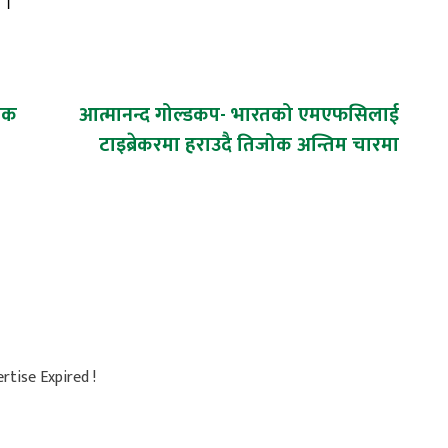
ए
।
मक
आत्मानन्द गोल्डकप- भारतको एमएफसिलाई
टाइब्रेकरमा हराउदै तिजोक अन्तिम चारमा
rtise Expired !