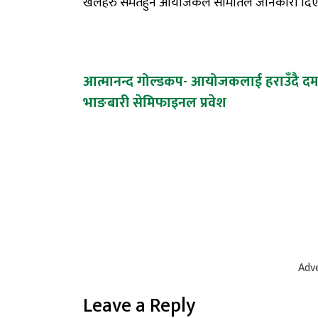
खेलहरु
समेत
हुने
आयोजकले
समितिले
जानकारी
दि
Post
आत्मानन्द गोल्डकप- आयोजकलाई हराउँदै द
भाङबारी सेमिफाइनल प्रवेश
navigation
Adve
Leave a Reply