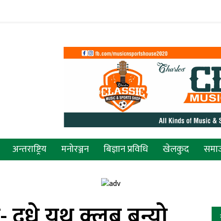
अन्तराष्ट्रिय
मनोरञ्जन
बिज्ञान प्रविधि
खेलकुद
समा
 दुधे युथ क्लब बन्यो