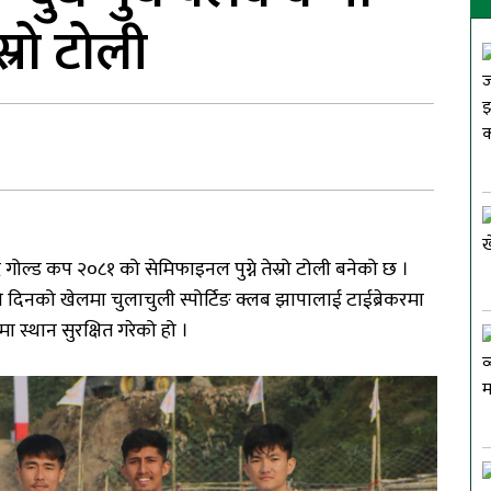
स्रो टोली
द
गोल्ड
कप
२०८१
को
सेमिफाइनल
पुग्ने
तेस्रो
टोली
बनेको
छ
।
ो
दिनको
खेलमा
चुलाचुली
स्पोर्टिङ
क्लब
झापालाई
टाईब्रेकरमा
मा
स्थान
सुरक्षित
गरेको
हो
।