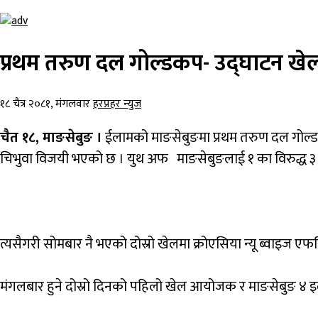
प्रथम तरुण दल गोल्डकप- उद्घाटन खेलमा
१८ चैत्र २०८१, मंगलवार
हरप्रहर न्युज
चैत
१८
,
माङसेबुङ
।
ईलामको
माङसेबुङमा
प्रथम
तरुण
दल
गोल्ड
चिभुवा
विजयी
भएको
छ
।
युथ
अफ
माङसेबुङलाई
१
का
विरुद्ध
३
त्यसैगरी
सोमबार
नै
भएको
दोस्रो
खेलमा
क्रोएसिया
न्यू
ब्वाइज
एफ
मंगलबार
हुने
दोस्रो
दिनको
पहिलो
खेल
आयोजक
र
माङसेबुङ
४
इ