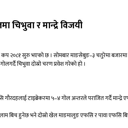
 चिभुवा र मान्द्रे विजयी
कप
२०८१
सुरु
भएको
छ
।
सोमबार
माङसेबुङ
–
३
चतुरेमा
बजारम
गोल
गर्दै
चिभुवा
दोस्रो
चरण
प्रवेश
गरेको
हो
।
सि
गौरदहलाई
टाइब्रेकरमा
५
–
४
गोल
अन्तरले
पराजित
गर्दै
मान्द्रे
ए
लाम
बिच
हुनेछ
भने
दोस्रो
खेल
माङमालुङ
एफसि
र
पावा
एफसि
ब