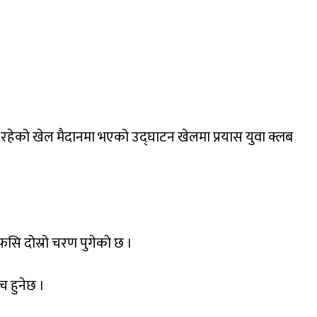
ा
रहेको
खेल
मैदानमा
भएको
उद्घाटन
खेलमा
प्रयास
युवा
क्लब
फसि
दोस्रो
चरण
पुगेको
छ
।
िच
हुनेछ
।