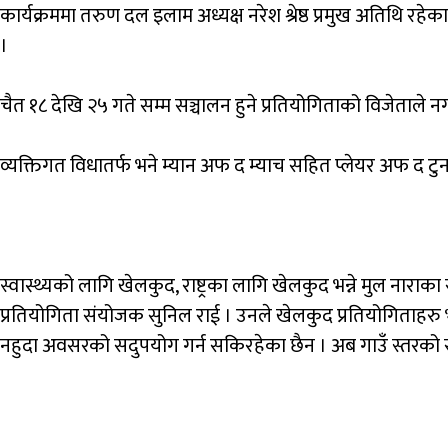
कार्यक्रममा
तरुण
दल
इलाम
अध्यक्ष
नरेश
श्रेष्ठ
प्रमुख
अतिथि
रहेका
।
चैत
१८
देखि
२५
गते
सम्म
सञ्चालन
हुने
प्रतियोगिताको
विजेताले
न
व्यक्तिगत
विधातर्फ
भने
म्यान
अफ
द
म्याच
सहित
प्लेयर
अफ
द
टुर्
स्वास्थ्यको
लागि
खेलकुद
,
राष्ट्रका
लागि
खेलकुद
भन्ने
मुल
नाराका
प्रतियोगिता
संयोजक
सुनिल
राई
।
उनले
खेलकुद
प्रतियोगिताहरु
नहुदा
अवसरको
सदुपयोग
गर्न
सकिरहेका
छैन
।
अब
गाउँ
स्तरको