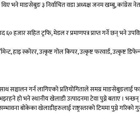
थिए
भने
माङसेबुङ
३
निर्वाचित
वडा
अध्यक्ष
जनम
खम्बु
,
कांग्रेस
ने
गद
६०
हजार
सहित
ट्रफि
,
मेडल
र
प्रमाणपत्र
प्राप्त
गर्ने
छन्
भने
उपवि
नामेन्ट
,
हाइ
स्कोरर
,
उत्कृष्ट
गोल
किपर
,
उत्कृष्ट
फरवार्ड
,
उत्कृष्ट
डिफेन
साथ
सञ्चालन
गर्न
लागिएको
प्रतियोगिताले
समग्र
माङसेबुङलाई
फा
भइरहने
हो
भने
स्थानीय
खेलाडी
उत्पादनमा
टेवा
पुग्ने
बताए
।
भन्छन्
सम्भावना
बोकेका
खेलाडीहरुलाई
राष्ट्रस्तरको
टिममा
पुग्ने
गरिको
गु