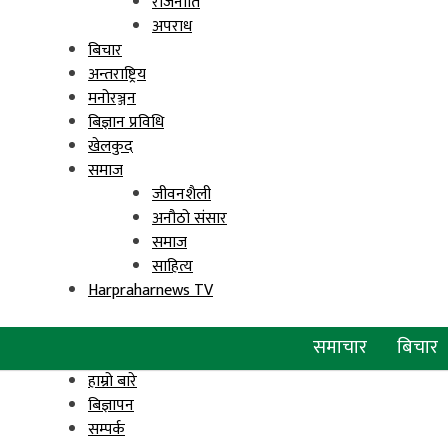
राजनीति
अपराध
बिचार
अन्तराष्ट्रिय
मनोरञ्जन
बिज्ञान प्रविधि
खेलकुद
समाज
जीवनशैली
अनौठो संसार
समाज
साहित्य
Harpraharnews TV
समाचार
बिचार
हाम्रो बारे
बिज्ञापन
सम्पर्क