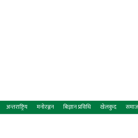
अन्तराष्ट्रिय
मनोरञ्जन
बिज्ञान प्रविधि
खेलकुद
समा