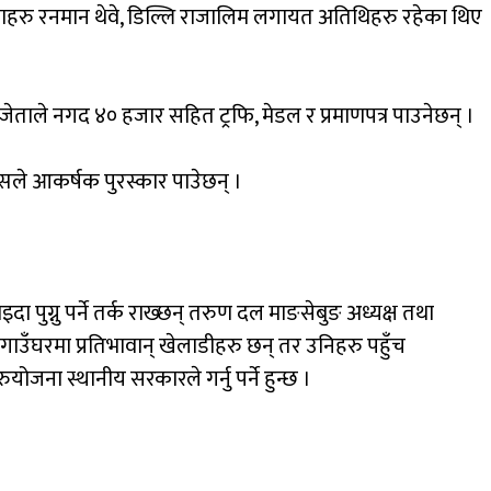
ताहरु
रनमान
थेवे
,
डिल्लि
राजालिम
लगायत
अतिथिहरु
रहेका
थिए
जेताले
नगद
४०
हजार
सहित
ट्रफि
,
मेडल
र
प्रमाणपत्र
पाउनेछन्
।
्सले
आकर्षक
पुरस्कार
पाउेछन्
।
इदा
पुग्नु
पर्ने
तर्क
राख्छन्
तरुण
दल
माङसेबुङ
अध्यक्ष
तथा
गाउँघरमा
प्रतिभावान्
खेलाडीहरु
छन्
तर
उनिहरु
पहुँच
रु
योजना
स्थानीय
सरकारले
गर्नु
पर्ने
हुन्छ
।