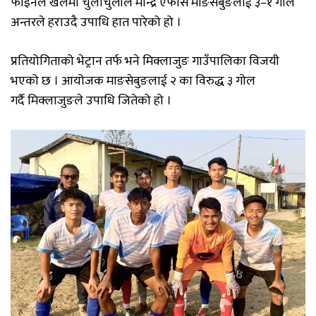
फाइनल
खेलमा
चुलाचुलीले
मान्द्रे
एफसि माङसेबुङलाई
३
–
१
गोल
अन्तरले
हराउदै
उपाधि
हात
पारेको
हो
।
प्रतियोगिताको
भेट्रान
तर्फ
भने
मिक्लाजुङ
गाउँपालिका
विजयी
भएको
छ
।
आयोजक
माङसेबुङलाई
२
का
विरुद्ध
३
गोल
गर्दै
मिक्लाजुङले
उपाधि
जितेको
हो
।