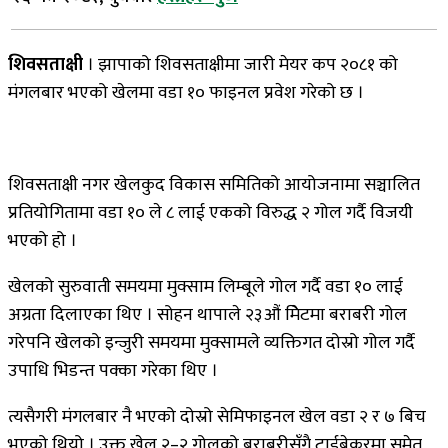
शिवसताक्षी
।
झापाको
शिवसताक्षीमा
जारी
मेयर
कप
२०८१
को
मंगलबार
भएको
खेलमा
वडा
१०
फाइनल
प्रवेश
गरेको
छ
।
शिवसताक्षी
नगर
खेलकुद
विकास
समितिको
आयोजनामा
सञ्चालित
प्रतियोगितामा
वडा
१०
ले
८
लाई
एकको
विरुद्ध
२
गोल
गर्दै
विजयी
भएको
हो
।
खेलको
सुरुवाती
समयमा
मुक्साम
लिम्बूले
गोल
गर्दै
वडा
१०
लाई
अग्रता
दिलाएका
थिए
।
सोहन
थापाले
२३औं
मिेटमा
बराबरी
गोल
गरे
पनि
खेलको
इन्जुरी
समयमा
मुक्सामले
व्यक्तिगत
दोस्रो
गोल
गर्दै
उपाधि
भिडन्त
पक्का
गरेका
थिए
।
त्यसैगरी
मंगलबार
नै
भएको
दोस्रो
सेमिफाइनल
खेल
वडा
२
र
७
बिच
भएको
थियो
।
उक्त
खेल
२
–
२
गोलको
बराबरीसँगै
टाईब्रेकरमा
समेत