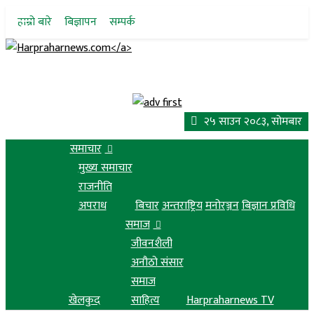
Skip
हाम्रो बारे
बिज्ञापन
सम्पर्क
to
content
२५ साउन २०८३, सोमबार
समाचार
मुख्य समाचार
राजनीति
अपराध
बिचार
अन्तराष्ट्रिय
मनोरञ्जन
बिज्ञान प्रविधि
समाज
जीवनशैली
अनौठो संसार
समाज
खेलकुद
साहित्य
Harpraharnews TV