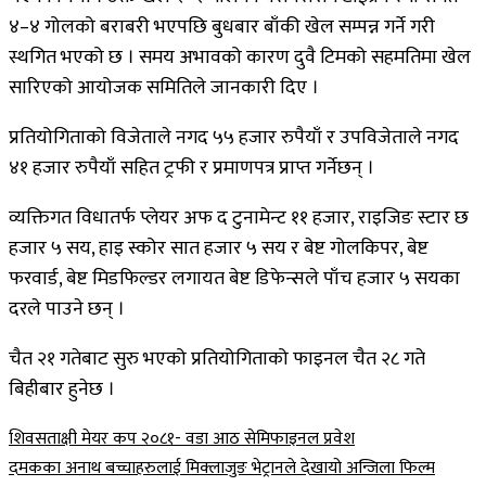
४
–
४
गोलको
बराबरी
भएपछि
बुधबार
बाँकी
खेल
सम्पन्न
गर्ने
गरी
स्थगित
भएको
छ
।
समय
अभावको
कारण
दुवै
टिमको
सहमतिमा
खेल
सारिएको
आयोजक
समितिले
जानकारी
दिए
।
प्रतियोगिताको
विजेताले
नगद
५५
हजार
रुपैयाँ
र
उपविजेताले
नगद
४१
हजार
रुपैयाँ
सहित
ट्रफी
र
प्रमाणपत्र
प्राप्त
गर्नेछन्
।
व्यक्तिगत
विधातर्फ
प्लेयर
अफ
द
टुनामेन्ट
११
हजार
,
राइजिङ
स्टार
छ
हजार
५
सय
,
हाइ
स्कोर
सात
हजार
५
सय
र
बेष्ट
गोलकिपर
,
बेष्ट
फरवार्ड
,
बेष्ट
मिडफिल्डर
लगायत
बेष्ट
डिफेन्सले
पाँच
हजार
५
सयका
दरले
पाउने
छन्
।
चैत
२१
गतेबाट
सुरु
भएको
प्रतियोगिताको
फाइनल
चैत
२८
गते
बिहीबार
हुनेछ
।
Post
शिवसताक्षी मेयर कप २०८१- वडा आठ सेमिफाइनल प्रवेश
दमकका अनाथ बच्चाहरुलाई मिक्लाजुङ भेट्रानले देखायो अन्जिला फिल्म